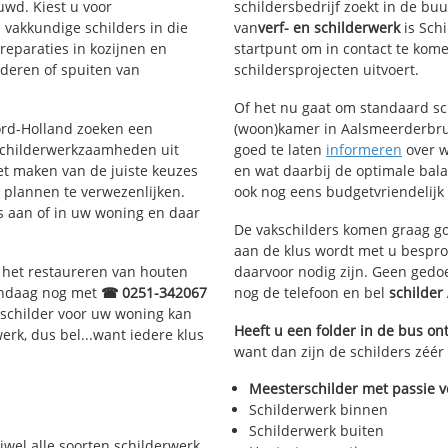
wd. Kiest u voor
schildersbedrijf zoekt in de b
 vakkundige schilders in die
van
verf- en schilderwerk
is Sch
treparaties in kozijnen en
startpunt om in contact te kom
deren of spuiten van
schildersprojecten uitvoert.
Of het nu gaat om standaard s
oord-Holland zoeken een
(woon)kamer in Aalsmeerderbrug
schilderwerkzaamheden uit
goed te laten
informeren
over w
et maken van de juiste keuzes
en wat daarbij de optimale bala
 plannen te verwezenlijken.
ook nog eens budgetvriendelijk 
us aan of in uw woning en daar
De vakschilders komen graag go
aan de klus wordt met u bespro
, het restaureren van houten
daarvoor nodig zijn. Geen gedo
vandaag nog met
☎ 0251-342067
nog de telefoon en bel
schilde
schilder voor uw woning kan
Heeft u een folder in de bus o
werk, dus bel...want iedere klus
want dan zijn de schilders zéér
Meesterschilder met passie v
Schilderwerk binnen
Schilderwerk buiten
ijwel alle soorten schilderwerk