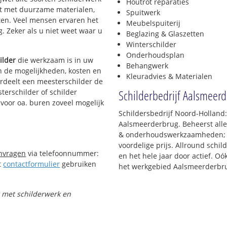
Houtrot reparaties
rkt met duurzame materialen,
Spuitwerk
ten. Veel mensen ervaren het
Meubelspuiterij
g. Zeker als u niet weet waar u
Beglazing & Glaszetten
Winterschilder
Onderhoudsplan
ilder
die werkzaam is in uw
Behangwerk
in de mogelijkheden, kosten en
Kleuradvies & Materialen
ordeelt een meesterschilder de
Schilderbedrijf Aalsmeer
terschilder of schilder
 voor oa. buren zoveel mogelijk
Schildersbedrijf Noord-Holland:
Aalsmeerderbrug. Beheerst alle
& onderhoudswerkzaamheden; h
voordelige prijs. Allround schi
anvragen
via telefoonnummer:
en het hele jaar door actief. Oók
t
contactformulier
gebruiken
het werkgebied Aalsmeerderbru
t met schilderwerk en