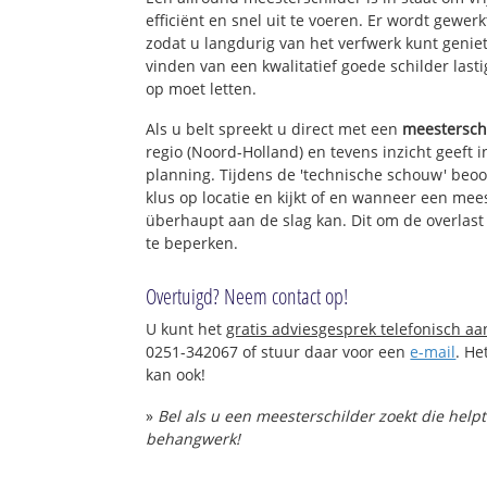
efficiënt en snel uit te voeren. Er wordt gewe
zodat u langdurig van het verfwerk kunt genie
vinden van een kwalitatief goede schilder lasti
op moet letten.
Als u belt spreekt u direct met een
meestersch
regio (Noord-Holland) en tevens inzicht geeft 
planning. Tijdens de 'technische schouw' beo
klus op locatie en kijkt of en wanneer een mees
überhaupt aan de slag kan. Dit om de overlast
te beperken.
Overtuigd? Neem contact op!
U kunt het
gratis adviesgesprek telefonisch a
0251-342067 of stuur daar voor een
e-mail
. He
kan ook!
»
Bel als u een meesterschilder zoekt die help
behangwerk!