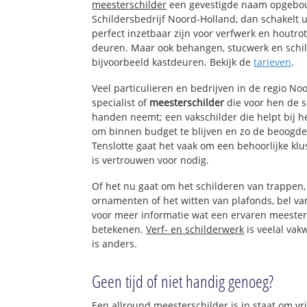
meesterschilder
een gevestigde naam opgebou
Schildersbedrijf Noord-Holland, dan schakelt u
perfect inzetbaar zijn voor verfwerk en houtro
deuren. Maar ook behangen, stucwerk en schil
bijvoorbeeld kastdeuren. Bekijk de
tarieven
.
Veel particulieren en bedrijven in de regio N
specialist of
meesterschilder
die voor hen de 
handen neemt; een vakschilder die helpt bij h
om binnen budget te blijven en zo de beoogde
Tenslotte gaat het vaak om een behoorlijke kl
is vertrouwen voor nodig.
Of het nu gaat om het schilderen van trappen
ornamenten of het witten van plafonds, bel 
voor meer informatie wat een ervaren meester
betekenen.
Verf- en schilderwerk
is veelal vak
is anders.
Geen tijd of niet handig genoeg?
Een allround meesterschilder is in staat om vr