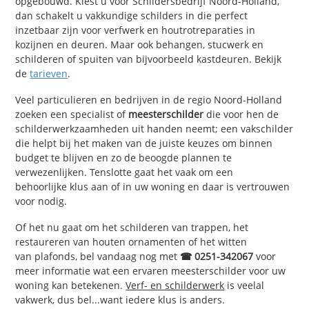
opgebouwd. Kiest u voor Schildersbedrijf Noord-Holland,
dan schakelt u vakkundige schilders in die perfect
inzetbaar zijn voor verfwerk en houtrotreparaties in
kozijnen en deuren. Maar ook behangen, stucwerk en
schilderen of spuiten van bijvoorbeeld kastdeuren. Bekijk
de
tarieven
.
Veel particulieren en bedrijven in de regio Noord-Holland
zoeken een specialist of
meesterschilder
die voor hen de
schilderwerkzaamheden uit handen neemt; een vakschilder
die helpt bij het maken van de juiste keuzes om binnen
budget te blijven en zo de beoogde plannen te
verwezenlijken. Tenslotte gaat het vaak om een
behoorlijke klus aan of in uw woning en daar is vertrouwen
voor nodig.
Of het nu gaat om het schilderen van trappen, het
restaureren van houten ornamenten of het witten
van plafonds, bel vandaag nog met
☎ 0251-342067
voor
meer informatie wat een ervaren meesterschilder voor uw
woning kan betekenen.
Verf- en schilderwerk
is veelal
vakwerk, dus bel...want iedere klus is anders.