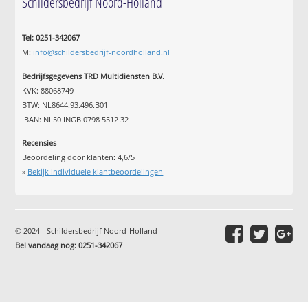
Schildersbedrijf Noord-Holland
Tel: 0251-342067
M:
info@schildersbedrijf-noordholland.nl
Bedrijfsgegevens TRD Multidiensten B.V.
KVK: 88068749
BTW: NL8644.93.496.B01
IBAN: NL50 INGB 0798 5512 32
Recensies
Beoordeling door klanten:
4,6
/
5
»
Bekijk individuele klantbeoordelingen
© 2024 - Schildersbedrijf Noord-Holland
Bel vandaag nog: 0251-342067