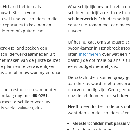
rd-Holland hebben als
Waarschijnlijk bevindt u zich 
uwd. Kiest u voor
schildersbedrijf zoekt in de bu
 u vakkundige schilders in die
schilderwerk
is Schildersbedrij
otreparaties in kozijnen en
contact te komen met een meest
ilderen of spuiten van
uitvoert.
Of het nu gaat om standaard s
Noord-Holland zoeken een
(woon)kamer in Hensbroek (Noord
 schilderwerkzaamheden uit
laten
informeren
over wat een m
 het maken van de juiste keuzes
daarbij de optimale balans is t
e plannen te verwezenlijken.
eens budgetvriendelijk is.
lus aan of in uw woning en daar
De vakschilders komen graag go
aan de klus wordt met u bespro
n, het restaureren van houten
daarvoor nodig zijn. Geen gedo
 vandaag nog met
☎ 0251-
nog de telefoon en bel
schilde
n meesterschilder voor uw
Heeft u een folder in de bus o
is veelal vakwerk, dus
want dan zijn de schilders zéér
Meesterschilder met passie v
Schilderwerk binnen