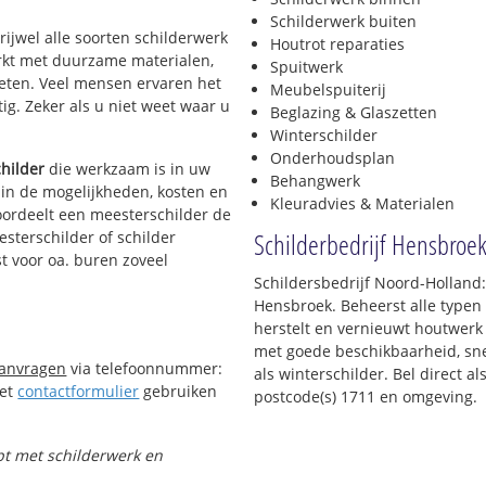
Schilderwerk buiten
rijwel alle soorten schilderwerk
Houtrot reparaties
werkt met duurzame materialen,
Spuitwerk
ieten. Veel mensen ervaren het
Meubelspuiterij
tig. Zeker als u niet weet waar u
Beglazing & Glaszetten
Winterschilder
Onderhoudsplan
hilder
die werkzaam is in uw
Behangwerk
t in de mogelijkheden, kosten en
Kleuradvies & Materialen
oordeelt een meesterschilder de
Schilderbedrijf Hensbroe
esterschilder of schilder
t voor oa. buren zoveel
Schildersbedrijf Noord-Holland:
Hensbroek. Beheerst alle type
herstelt en vernieuwt houtwerk 
met goede beschikbaarheid, snel
aanvragen
via telefoonnummer:
als winterschilder. Bel direct 
Het
contactformulier
gebruiken
postcode(s) 1711 en omgeving.
lpt met schilderwerk en