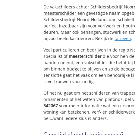
De vakschilders achter Schildersbedrijf Noo
meesterschilder
een gevestigde naam opgebo
Schildersbedrijf Noord-Holland, dan schakelt
perfect inzetbaar zijn voor verfwerk en houtr
deuren. Maar ook behangen, stucwerk en sch
bijvoorbeeld kastdeuren. Bekijk de
tarieven
.
Veel particulieren en bedrijven in de regio 
specialist of
meesterschilder
die voor hen de
handen neemt; een vakschilder die helpt bij
om binnen budget te blijven en zo de beoogd
Tenslotte gaat het vaak om een behoorlijke k
is vertrouwen voor nodig.
Of het nu gaat om het schilderen van trappe
ornamenten of het witten van plafonds, bel
342067
voor meer informatie wat een ervare
woning kan betekenen.
Verf- en schilderwerk
bel...want iedere klus is anders.
Geen tijd of niet handig genoeg?