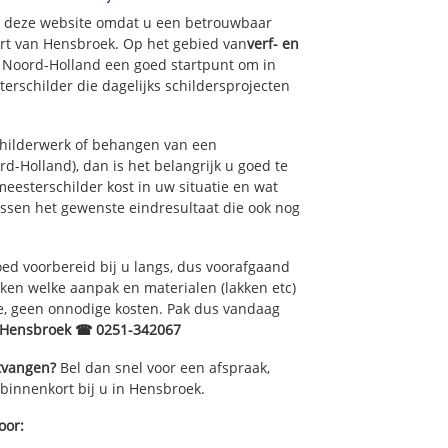
op deze website omdat u een betrouwbaar
urt van Hensbroek. Op het gebied van
verf- en
f Noord-Holland een goed startpunt om in
erschilder die dagelijks schildersprojecten
childerwerk of behangen van een
-Holland), dan is het belangrijk u goed te
eesterschilder kost in uw situatie en wat
ussen het gewenste eindresultaat die ook nog
ed voorbereid bij u langs, dus voorafgaand
ken welke aanpak en materialen (lakken etc)
e, geen onnodige kosten. Pak dus vandaag
r Hensbroek ☎ 0251-342067
ntvangen?
Bel dan snel voor een afspraak,
 binnenkort bij u in Hensbroek.
oor: