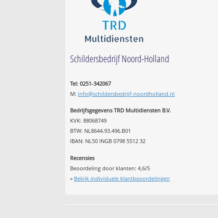
Schildersbedrijf Noord-Holland
Tel: 0251-342067
M:
info@schildersbedrijf-noordholland.nl
Bedrijfsgegevens TRD Multidiensten B.V.
KVK: 88068749
BTW: NL8644.93.496.B01
IBAN: NL50 INGB 0798 5512 32
Recensies
Beoordeling door klanten:
4,6
/
5
»
Bekijk individuele klantbeoordelingen