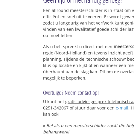
Een allround meesterschilder is in staat om v
efficiënt en snel uit te voeren. Er wordt ge
zodat u langdurig van het verfwerk kunt gen
vinden van een kwalitatief goede schilder las
op moet letten.
Als u belt spreekt u direct met een
meestersc
regio (Noord-Holland) en tevens inzicht geef
planning. Tijdens de 'technische schouw' be
klus op locatie en kijkt of en wanneer een me
überhaupt aan de slag kan. Dit om de overlas
mogelijk te beperken.
Overtuigd? Neem contact op!
U kunt het
gratis adviesgesprek telefonisch 
0251-342067 of stuur daar voor een
e-mail
. 
kan ook!
»
Bel als u een meesterschilder zoekt die he
behangwerk!