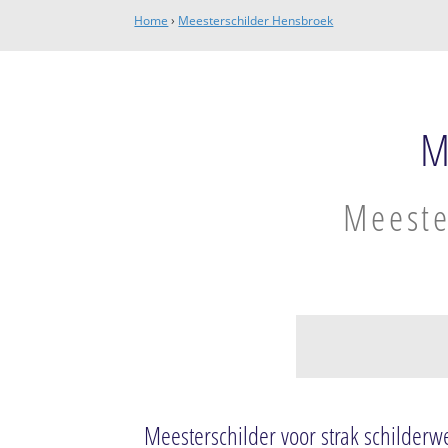
Home
›
Meesterschilder Hensbroek
M
Meeste
Hensbroek
Hensbroek
Meesterschilder voor strak schilderw
Wogmeer