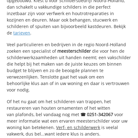
opgebouwd. Kiest u voor Schildersbedrijf Noord-Holland,
dan schakelt u vakkundige schilders in die perfect
inzetbaar zijn voor verfwerk en houtrotreparaties in
kozijnen en deuren. Maar ook behangen, stucwerk en
schilderen of spuiten van bijvoorbeeld kastdeuren. Bekijk
de
tarieven
.
Veel particulieren en bedrijven in de regio Noord-Holland
zoeken een specialist of
meesterschilder
die voor hen de
schilderwerkzaamheden uit handen neemt; een vakschilder
die helpt bij het maken van de juiste keuzes om binnen
budget te blijven en zo de beoogde plannen te
verwezenlijken. Tenslotte gaat het vaak om een
behoorlijke klus aan of in uw woning en daar is vertrouwen
voor nodig.
Of het nu gaat om het schilderen van trappen, het
restaureren van houten ornamenten of het witten
van plafonds, bel vandaag nog met
☎ 0251-342067
voor
meer informatie wat een ervaren meesterschilder voor uw
woning kan betekenen.
Verf- en schilderwerk
is veelal
vakwerk, dus bel...want iedere klus is anders.