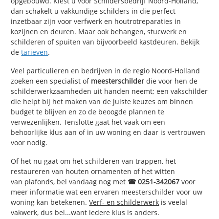
opgebouwd. Kiest u voor Schildersbedrijf Noord-Holland,
dan schakelt u vakkundige schilders in die perfect
inzetbaar zijn voor verfwerk en houtrotreparaties in
kozijnen en deuren. Maar ook behangen, stucwerk en
schilderen of spuiten van bijvoorbeeld kastdeuren. Bekijk
de
tarieven
.
Veel particulieren en bedrijven in de regio Noord-Holland
zoeken een specialist of
meesterschilder
die voor hen de
schilderwerkzaamheden uit handen neemt; een vakschilder
die helpt bij het maken van de juiste keuzes om binnen
budget te blijven en zo de beoogde plannen te
verwezenlijken. Tenslotte gaat het vaak om een
behoorlijke klus aan of in uw woning en daar is vertrouwen
voor nodig.
Of het nu gaat om het schilderen van trappen, het
restaureren van houten ornamenten of het witten
van plafonds, bel vandaag nog met
☎ 0251-342067
voor
meer informatie wat een ervaren meesterschilder voor uw
woning kan betekenen.
Verf- en schilderwerk
is veelal
vakwerk, dus bel...want iedere klus is anders.