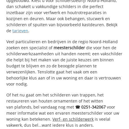
opgebouwd. Kiest u voor Schildersbedrijf Noord-Holland,
dan schakelt u vakkundige schilders in die perfect
inzetbaar zijn voor verfwerk en houtrotreparaties in
kozijnen en deuren. Maar ook behangen, stucwerk en
schilderen of spuiten van bijvoorbeeld kastdeuren. Bekijk
de
tarieven
.
Veel particulieren en bedrijven in de regio Noord-Holland
zoeken een specialist of
meesterschilder
die voor hen de
schilderwerkzaamheden uit handen neemt; een vakschilder
die helpt bij het maken van de juiste keuzes om binnen
budget te blijven en zo de beoogde plannen te
verwezenlijken. Tenslotte gaat het vaak om een
behoorlijke klus aan of in uw woning en daar is vertrouwen
voor nodig.
Of het nu gaat om het schilderen van trappen, het
restaureren van houten ornamenten of het witten
van plafonds, bel vandaag nog met
☎ 0251-342067
voor
meer informatie wat een ervaren meesterschilder voor uw
woning kan betekenen.
Verf- en schilderwerk
is veelal
vakwerk, dus bel...want iedere klus is anders.