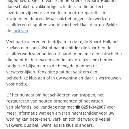
opgebouwd. Kiest u voor Schildersbedrijf Noord-Holland,
dan schakelt u vakkundige schilders in die perfect
inzetbaar zijn voor verfwerk en houtrotreparaties in
kozijnen en deuren. Maar ook behangen, stucwerk en
schilderen of spuiten van bijvoorbeeld kastdeuren. Bekijk
de
tarieven
.
Veel particulieren en bedrijven in de regio Noord-Holland
zoeken een specialist of
nachtschilder
die voor hen de
schilderwerkzaamheden uit handen neemt; een vakschilder
die helpt bij het maken van de juiste keuzes om binnen
budget te blijven en zo de beoogde plannen te
verwezenlijken. Tenslotte gaat het vaak om een
behoorlijke klus aan of in uw woning en daar is vertrouwen
voor nodig.
Of het nu gaat om het schilderen van trappen, het
restaureren van houten ornamenten of het witten
van plafonds, bel vandaag nog met
☎ 0251-342067
voor
meer informatie wat een ervaren nachtschilder voor uw
woning kan betekenen.
Verf- en schilderwerk
is veelal
vakwerk, dus bel...want iedere klus is anders.