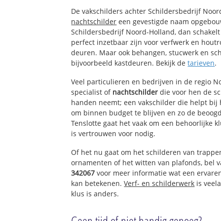
Plan Zuid en Pri
De vakschilders achter Schildersbedrijf Noo
Rozeboom
nachtschilder
een gevestigde naam opgebouw
Schildersbedrijf Noord-Holland, dan schakelt
perfect inzetbaar zijn voor verfwerk en houtr
deuren. Maar ook behangen, stucwerk en sch
bijvoorbeeld kastdeuren. Bekijk de
tarieven
.
Veel particulieren en bedrijven in de regio 
specialist of
nachtschilder
die voor hen de s
handen neemt; een vakschilder die helpt bij
om binnen budget te blijven en zo de beoogd
Tenslotte gaat het vaak om een behoorlijke k
is vertrouwen voor nodig.
Of het nu gaat om het schilderen van trappe
ornamenten of het witten van plafonds, bel
342067
voor meer informatie wat een ervare
kan betekenen.
Verf- en schilderwerk
is veela
klus is anders.
Geen tijd of niet handig genoeg?