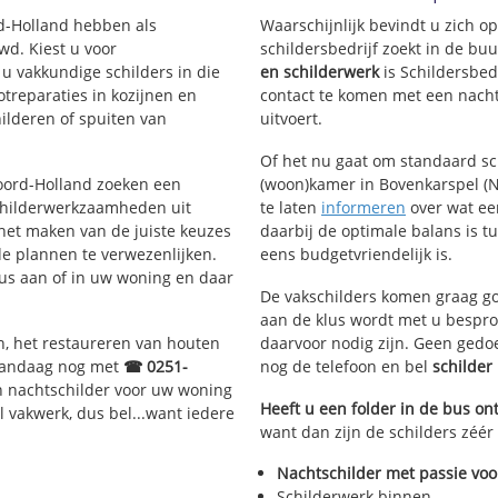
ncenhof
rd-Holland hebben als
Waarschijnlijk bevindt u zich 
d. Kiest u voor
schildersbedrijf zoekt in de bu
 u vakkundige schilders in die
en schilderwerk
is Schildersbed
otreparaties in kozijnen en
contact te komen met een nachts
ilderen of spuiten van
uitvoert.
Of het nu gaat om standaard s
Noord-Holland zoeken een
(woon)kamer in Bovenkarspel (No
childerwerkzaamheden uit
te laten
informeren
over wat een
 het maken van de juiste keuzes
daarbij de optimale balans is t
e plannen te verwezenlijken.
eens budgetvriendelijk is.
lus aan of in uw woning en daar
De vakschilders komen graag go
aan de klus wordt met u bespro
n, het restaureren van houten
daarvoor nodig zijn. Geen gedo
 vandaag nog met
☎ 0251-
nog de telefoon en bel
schilder
n nachtschilder voor uw woning
Heeft u een folder in de bus o
l vakwerk, dus bel...want iedere
want dan zijn de schilders zéér
Nachtschilder met passie voo
Schilderwerk binnen