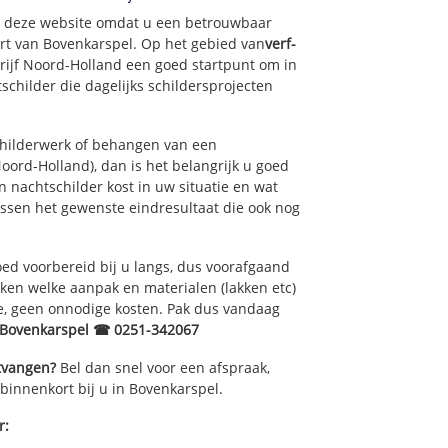
op deze website omdat u een betrouwbaar
urt van Bovenkarspel. Op het gebied van
verf-
rijf Noord-Holland een goed startpunt om in
childer die dagelijks schildersprojecten
childerwerk of behangen van een
ord-Holland), dan is het belangrijk u goed
 nachtschilder kost in uw situatie en wat
ussen het gewenste eindresultaat die ook nog
ed voorbereid bij u langs, dus voorafgaand
ken welke aanpak en materialen (lakken etc)
e, geen onnodige kosten. Pak dus vandaag
 Bovenkarspel ☎ 0251-342067
ntvangen?
Bel dan snel voor een afspraak,
 binnenkort bij u in Bovenkarspel.
r: