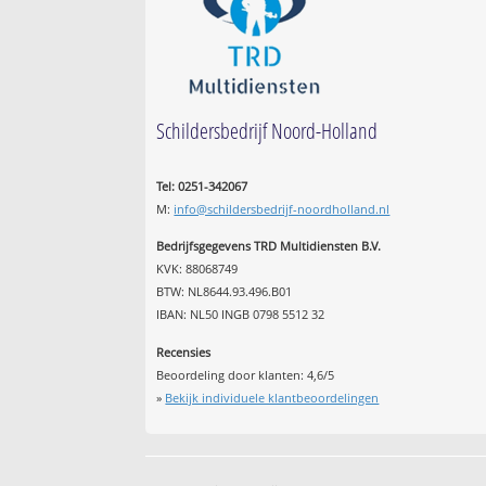
Schildersbedrijf Noord-Holland
Tel: 0251-342067
M:
info@schildersbedrijf-noordholland.nl
Bedrijfsgegevens TRD Multidiensten B.V.
KVK: 88068749
BTW: NL8644.93.496.B01
IBAN: NL50 INGB 0798 5512 32
Recensies
Beoordeling door klanten:
4,6
/
5
»
Bekijk individuele klantbeoordelingen