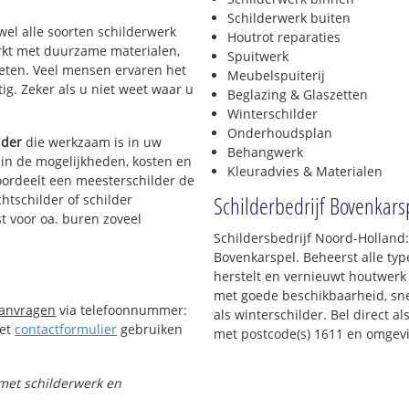
Schilderwerk buiten
jwel alle soorten schilderwerk
Houtrot reparaties
werkt met duurzame materialen,
Spuitwerk
ieten. Veel mensen ervaren het
Meubelspuiterij
tig. Zeker als u niet weet waar u
Beglazing & Glaszetten
Winterschilder
Onderhoudsplan
lder
die werkzaam is in uw
Behangwerk
t in de mogelijkheden, kosten en
Kleuradvies & Materialen
oordeelt een meesterschilder de
Schilderbedrijf Bovenkars
chtschilder of schilder
t voor oa. buren zoveel
Schildersbedrijf Noord-Holland:
Bovenkarspel. Beheerst alle t
herstelt en vernieuwt houtwerk 
met goede beschikbaarheid, snel
aanvragen
via telefoonnummer:
als winterschilder. Bel direct 
Het
contactformulier
gebruiken
met postcode(s) 1611 en omgev
 met schilderwerk en