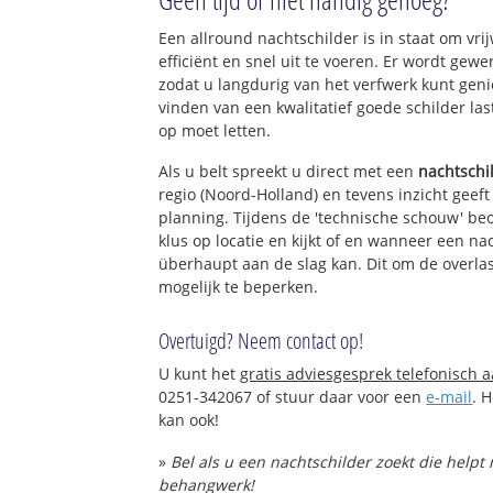
Een allround nachtschilder is in staat om vri
efficiënt en snel uit te voeren. Er wordt ge
zodat u langdurig van het verfwerk kunt gen
vinden van een kwalitatief goede schilder las
op moet letten.
Als u belt spreekt u direct met een
nachtschi
regio (Noord-Holland) en tevens inzicht geef
planning. Tijdens de 'technische schouw' be
klus op locatie en kijkt of en wanneer een na
überhaupt aan de slag kan. Dit om de overlas
mogelijk te beperken.
Overtuigd? Neem contact op!
U kunt het
gratis adviesgesprek telefonisch 
0251-342067 of stuur daar voor een
e-mail
. 
kan ook!
»
Bel als u een nachtschilder zoekt die helpt
behangwerk!