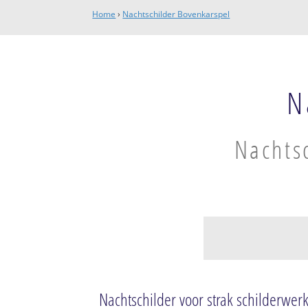
Home
›
Nachtschilder Bovenkarspel
N
Nachtsc
Stede Broec
Bovenkarspel-Ce
Nachtschilder voor strak schilderwer
Broekerhaven