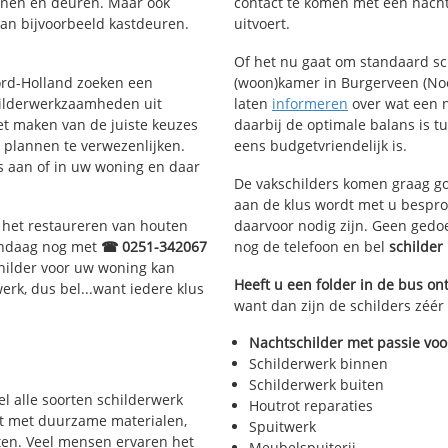
ijnen en deuren. Maar ook
contact te komen met een nachts
van bijvoorbeeld kastdeuren.
uitvoert.
Of het nu gaat om standaard s
oord-Holland zoeken een
(woon)kamer in Burgerveen (Noor
hilderwerkzaamheden uit
laten
informeren
over wat een n
et maken van de juiste keuzes
daarbij de optimale balans is t
 plannen te verwezenlijken.
eens budgetvriendelijk is.
us aan of in uw woning en daar
De vakschilders komen graag go
aan de klus wordt met u bespro
, het restaureren van houten
daarvoor nodig zijn. Geen gedo
vandaag nog met
☎ 0251-342067
nog de telefoon en bel
schilde
hilder voor uw woning kan
Heeft u een folder in de bus o
werk, dus bel...want iedere klus
want dan zijn de schilders zéér
Nachtschilder met passie voo
Schilderwerk binnen
Schilderwerk buiten
el alle soorten schilderwerk
Houtrot reparaties
rkt met duurzame materialen,
Spuitwerk
ten. Veel mensen ervaren het
Meubelspuiterij