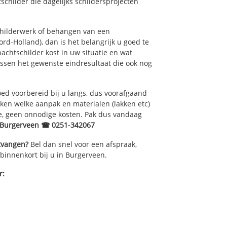
childer die dagelijks schildersprojecten
childerwerk of behangen van een
d-Holland), dan is het belangrijk u goed te
achtschilder kost in uw situatie en wat
ussen het gewenste eindresultaat die ook nog
ed voorbereid bij u langs, dus voorafgaand
ken welke aanpak en materialen (lakken etc)
e, geen onnodige kosten. Pak dus vandaag
r Burgerveen ☎ 0251-342067
ntvangen?
Bel dan snel voor een afspraak,
 binnenkort bij u in Burgerveen.
r: