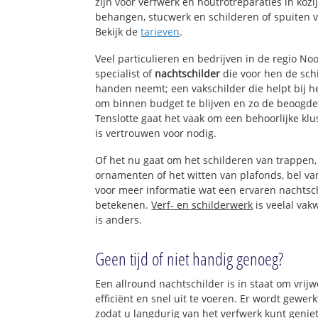
zijn voor verfwerk en houtrotreparaties in koz
behangen, stucwerk en schilderen of spuiten 
Bekijk de
tarieven
.
Veel particulieren en bedrijven in de regio N
specialist of
nachtschilder
die voor hen de sc
handen neemt; een vakschilder die helpt bij h
om binnen budget te blijven en zo de beoogde
Tenslotte gaat het vaak om een behoorlijke kl
is vertrouwen voor nodig.
Of het nu gaat om het schilderen van trappen
ornamenten of het witten van plafonds, bel 
voor meer informatie wat een ervaren nachtsc
betekenen.
Verf- en schilderwerk
is veelal vak
is anders.
Geen tijd of niet handig genoeg?
Een allround nachtschilder is in staat om vrijw
efficiënt en snel uit te voeren. Er wordt gewe
zodat u langdurig van het verfwerk kunt genie