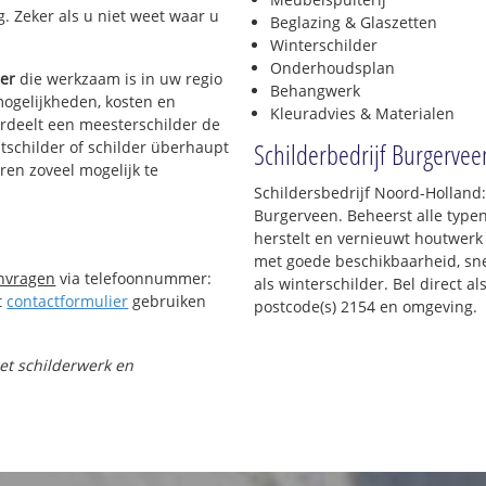
g. Zeker als u niet weet waar u
Beglazing & Glaszetten
Winterschilder
Onderhoudsplan
der
die werkzaam is in uw regio
Behangwerk
mogelijkheden, kosten en
Kleuradvies & Materialen
ordeelt een meesterschilder de
Schilderbedrijf Burgervee
htschilder of schilder überhaupt
ren zoveel mogelijk te
Schildersbedrijf Noord-Holland:
Burgerveen. Beheerst alle typ
herstelt en vernieuwt houtwerk 
met goede beschikbaarheid, snel
anvragen
via telefoonnummer:
als winterschilder. Bel direct 
t
contactformulier
gebruiken
postcode(s) 2154 en omgeving.
met schilderwerk en