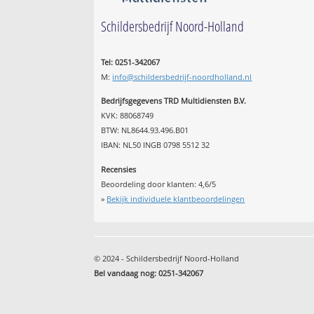
Schildersbedrijf Noord-Holland
Tel: 0251-342067
M:
info@schildersbedrijf-noordholland.nl
Bedrijfsgegevens TRD Multidiensten B.V.
KVK: 88068749
BTW: NL8644.93.496.B01
IBAN: NL50 INGB 0798 5512 32
Recensies
Beoordeling door klanten:
4,6
/
5
»
Bekijk individuele klantbeoordelingen
© 2024 - Schildersbedrijf Noord-Holland
Bel vandaag nog: 0251-342067