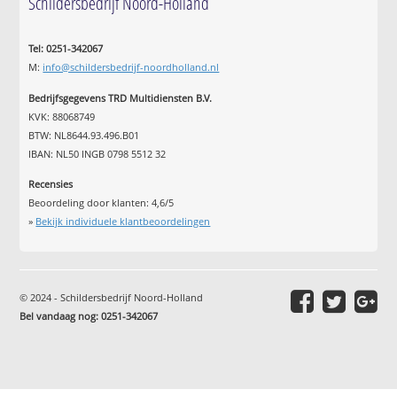
Schildersbedrijf Noord-Holland
Tel: 0251-342067
M:
info@schildersbedrijf-noordholland.nl
Bedrijfsgegevens TRD Multidiensten B.V.
KVK: 88068749
BTW: NL8644.93.496.B01
IBAN: NL50 INGB 0798 5512 32
Recensies
Beoordeling door klanten:
4,6
/
5
»
Bekijk individuele klantbeoordelingen
© 2024 - Schildersbedrijf Noord-Holland
Bel vandaag nog: 0251-342067