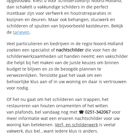
opgebouwd. Kiest u voor Schildersbedrijf Noord-Holland,
dan schakelt u vakkundige schilders in die perfect
inzetbaar zijn voor verfwerk en houtrotreparaties in
kozijnen en deuren. Maar ook behangen, stucwerk en
schilderen of spuiten van bijvoorbeeld kastdeuren. Bekijk
de
tarieven
.
Veel particulieren en bedrijven in de regio Noord-Holland
zoeken een specialist of
nachtschilder
die voor hen de
schilderwerkzaamheden uit handen neemt; een vakschilder
die helpt bij het maken van de juiste keuzes om binnen
budget te blijven en zo de beoogde plannen te
verwezenlijken. Tenslotte gaat het vaak om een
behoorlijke klus aan of in uw woning en daar is vertrouwen
voor nodig.
Of het nu gaat om het schilderen van trappen, het
restaureren van houten ornamenten of het witten
van plafonds, bel vandaag nog met
☎ 0251-342067
voor
meer informatie wat een ervaren nachtschilder voor uw
woning kan betekenen.
Verf- en schilderwerk
is veelal
vakwerk, dus bel...want iedere klus is anders.