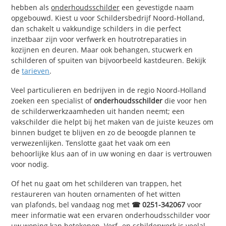
hebben als
onderhoudsschilder
een gevestigde naam
opgebouwd. Kiest u voor Schildersbedrijf Noord-Holland,
dan schakelt u vakkundige schilders in die perfect
inzetbaar zijn voor verfwerk en houtrotreparaties in
kozijnen en deuren. Maar ook behangen, stucwerk en
schilderen of spuiten van bijvoorbeeld kastdeuren. Bekijk
de
tarieven
.
Veel particulieren en bedrijven in de regio Noord-Holland
zoeken een specialist of
onderhoudsschilder
die voor hen
de schilderwerkzaamheden uit handen neemt; een
vakschilder die helpt bij het maken van de juiste keuzes om
binnen budget te blijven en zo de beoogde plannen te
verwezenlijken. Tenslotte gaat het vaak om een
behoorlijke klus aan of in uw woning en daar is vertrouwen
voor nodig.
Of het nu gaat om het schilderen van trappen, het
restaureren van houten ornamenten of het witten
van plafonds, bel vandaag nog met
☎ 0251-342067
voor
meer informatie wat een ervaren onderhoudsschilder voor
uw woning kan betekenen.
Verf- en schilderwerk
is veelal