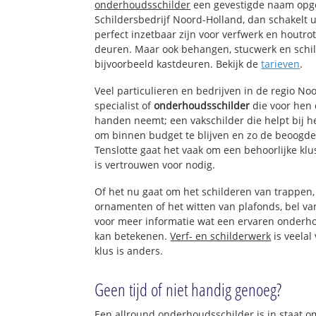
onderhoudsschilder
een gevestigde naam opge
Schildersbedrijf Noord-Holland, dan schakelt u
perfect inzetbaar zijn voor verfwerk en houtro
deuren. Maar ook behangen, stucwerk en schil
bijvoorbeeld kastdeuren. Bekijk de
tarieven
.
Veel particulieren en bedrijven in de regio N
specialist of
onderhoudsschilder
die voor hen
handen neemt; een vakschilder die helpt bij h
om binnen budget te blijven en zo de beoogde
Tenslotte gaat het vaak om een behoorlijke kl
is vertrouwen voor nodig.
Of het nu gaat om het schilderen van trappen
ornamenten of het witten van plafonds, bel 
voor meer informatie wat een ervaren onderh
kan betekenen.
Verf- en schilderwerk
is veelal
klus is anders.
Geen tijd of niet handig genoeg?
Een allround onderhoudsschilder is in staat om