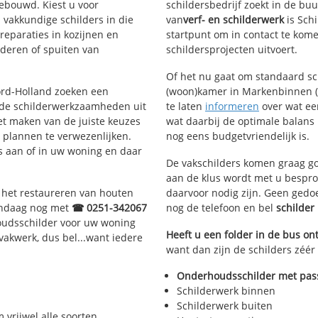
bouwd. Kiest u voor
schildersbedrijf zoekt in de b
 vakkundige schilders in die
van
verf- en schilderwerk
is Sch
treparaties in kozijnen en
startpunt om in contact te kom
deren of spuiten van
schildersprojecten uitvoert.
Of het nu gaat om standaard s
oord-Holland zoeken een
(woon)kamer in Markenbinnen (N
 de schilderwerkzaamheden uit
te laten
informeren
over wat ee
et maken van de juiste keuzes
wat daarbij de optimale balans 
 plannen te verwezenlijken.
nog eens budgetvriendelijk is.
us aan of in uw woning en daar
De vakschilders komen graag go
aan de klus wordt met u bespro
, het restaureren van houten
daarvoor nodig zijn. Geen gedo
vandaag nog met
☎ 0251-342067
nog de telefoon en bel
schilde
oudsschilder voor uw woning
Heeft u een folder in de bus o
 vakwerk, dus bel...want iedere
want dan zijn de schilders zéér
Onderhoudsschilder met pass
Schilderwerk binnen
Schilderwerk buiten
 vrijwel alle soorten