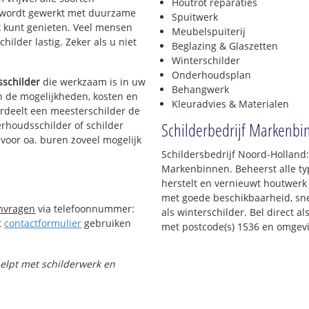
Houtrot reparaties
Er wordt gewerkt met duurzame
Spuitwerk
k kunt genieten. Veel mensen
Meubelspuiterij
hilder lastig. Zeker als u niet
Beglazing & Glaszetten
Winterschilder
Onderhoudsplan
schilder
die werkzaam is in uw
Behangwerk
in de mogelijkheden, kosten en
Kleuradvies & Materialen
ordeelt een meesterschilder de
Schilderbedrijf Markenbi
erhoudsschilder of schilder
 voor oa. buren zoveel mogelijk
Schildersbedrijf Noord-Holland
Markenbinnen. Beheerst alle t
herstelt en vernieuwt houtwerk 
met goede beschikbaarheid, snel
anvragen
via telefoonnummer:
als winterschilder. Bel direct 
t
contactformulier
gebruiken
met postcode(s) 1536 en omgev
helpt met schilderwerk en