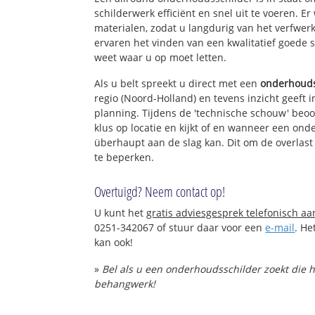
schilderwerk efficiënt en snel uit te voeren. 
materialen, zodat u langdurig van het verfwer
ervaren het vinden van een kwalitatief goede sc
weet waar u op moet letten.
Als u belt spreekt u direct met een
onderhouds
regio (Noord-Holland) en tevens inzicht geeft 
planning. Tijdens de 'technische schouw' beo
klus op locatie en kijkt of en wanneer een ond
überhaupt aan de slag kan. Dit om de overlast
te beperken.
Overtuigd? Neem contact op!
U kunt het
gratis adviesgesprek telefonisch a
0251-342067 of stuur daar voor een
e-mail
. He
kan ook!
»
Bel als u een onderhoudsschilder zoekt die 
behangwerk!