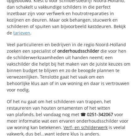
opgebouwd. Kiest u voor Schildersbedrijf Noord-Holland,
dan schakelt u vakkundige schilders in die perfect
inzetbaar zijn voor verfwerk en houtrotreparaties in
kozijnen en deuren. Maar ook behangen, stucwerk en
schilderen of spuiten van bijvoorbeeld kastdeuren. Bekijk
de
tarieven
.
Veel particulieren en bedrijven in de regio Noord-Holland
zoeken een specialist of
onderhoudsschilder
die voor hen
de schilderwerkzaamheden uit handen neemt; een
vakschilder die helpt bij het maken van de juiste keuzes om
binnen budget te blijven en zo de beoogde plannen te
verwezenlijken. Tenslotte gaat het vaak om een
behoorlijke klus aan of in uw woning en daar is vertrouwen
voor nodig.
Of het nu gaat om het schilderen van trappen, het
restaureren van houten ornamenten of het witten
van plafonds, bel vandaag nog met
☎ 0251-342067
voor
meer informatie wat een ervaren onderhoudsschilder voor
uw woning kan betekenen.
Verf- en schilderwerk
is veelal
vakwerk, dus bel...want iedere klus is anders.