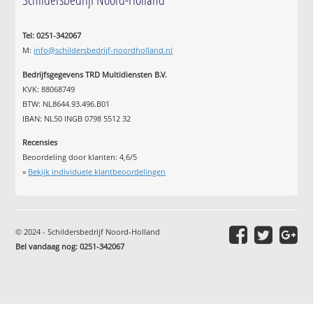
Tel: 0251-342067
M:
info@schildersbedrijf-noordholland.nl
Bedrijfsgegevens TRD Multidiensten B.V.
KVK: 88068749
BTW: NL8644.93.496.B01
IBAN: NL50 INGB 0798 5512 32
Recensies
Beoordeling door klanten:
4,6
/
5
»
Bekijk individuele klantbeoordelingen
© 2024 - Schildersbedrijf Noord-Holland
Bel vandaag nog: 0251-342067