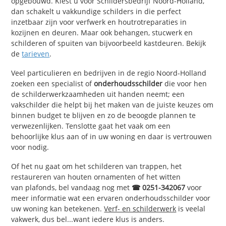
opgebouwd. Kiest u voor Schildersbedrijf Noord-Holland,
dan schakelt u vakkundige schilders in die perfect
inzetbaar zijn voor verfwerk en houtrotreparaties in
kozijnen en deuren. Maar ook behangen, stucwerk en
schilderen of spuiten van bijvoorbeeld kastdeuren. Bekijk
de
tarieven
.
Veel particulieren en bedrijven in de regio Noord-Holland
zoeken een specialist of
onderhoudsschilder
die voor hen
de schilderwerkzaamheden uit handen neemt; een
vakschilder die helpt bij het maken van de juiste keuzes om
binnen budget te blijven en zo de beoogde plannen te
verwezenlijken. Tenslotte gaat het vaak om een
behoorlijke klus aan of in uw woning en daar is vertrouwen
voor nodig.
Of het nu gaat om het schilderen van trappen, het
restaureren van houten ornamenten of het witten
van plafonds, bel vandaag nog met
☎ 0251-342067
voor
meer informatie wat een ervaren onderhoudsschilder voor
uw woning kan betekenen.
Verf- en schilderwerk
is veelal
vakwerk, dus bel...want iedere klus is anders.