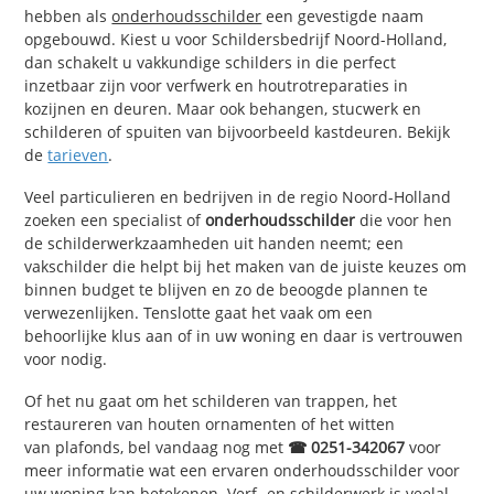
hebben als
onderhoudsschilder
een gevestigde naam
opgebouwd. Kiest u voor Schildersbedrijf Noord-Holland,
dan schakelt u vakkundige schilders in die perfect
inzetbaar zijn voor verfwerk en houtrotreparaties in
kozijnen en deuren. Maar ook behangen, stucwerk en
schilderen of spuiten van bijvoorbeeld kastdeuren. Bekijk
de
tarieven
.
Veel particulieren en bedrijven in de regio Noord-Holland
zoeken een specialist of
onderhoudsschilder
die voor hen
de schilderwerkzaamheden uit handen neemt; een
vakschilder die helpt bij het maken van de juiste keuzes om
binnen budget te blijven en zo de beoogde plannen te
verwezenlijken. Tenslotte gaat het vaak om een
behoorlijke klus aan of in uw woning en daar is vertrouwen
voor nodig.
Of het nu gaat om het schilderen van trappen, het
restaureren van houten ornamenten of het witten
van plafonds, bel vandaag nog met
☎ 0251-342067
voor
meer informatie wat een ervaren onderhoudsschilder voor
uw woning kan betekenen.
Verf- en schilderwerk
is veelal