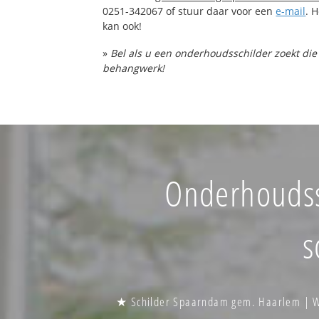
0251-342067 of stuur daar voor een
e-mail
. 
kan ook!
»
Bel als u een onderhoudsschilder zoekt die
behangwerk!
Onderhoudss
s
★ Schilder Spaarndam gem. Haarlem | W