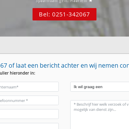
Spaarndam gem. Haarlem ★
Bel: 0251-342067
67 of laat een bericht achter en wij nemen co
ulier hieronder in: