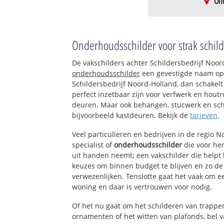
Ond
Spaarndam
Oude Spaarndam
Onderhoudsschilder voor strak schil
Oud Spaarndam
De vakschilders achter Schildersbedrijf Noo
onderhoudsschilder
een gevestigde naam op
Schildersbedrijf Noord-Holland, dan schakelt
perfect inzetbaar zijn voor verfwerk en houtr
deuren. Maar ook behangen, stucwerk en sch
bijvoorbeeld kastdeuren. Bekijk de
tarieven
.
Veel particulieren en bedrijven in de regio 
specialist of
onderhoudsschilder
die voor he
uit handen neemt; een vakschilder die helpt 
keuzes om binnen budget te blijven en zo d
verwezenlijken. Tenslotte gaat het vaak om e
woning en daar is vertrouwen voor nodig.
Of het nu gaat om het schilderen van trappe
ornamenten of het witten van plafonds, bel