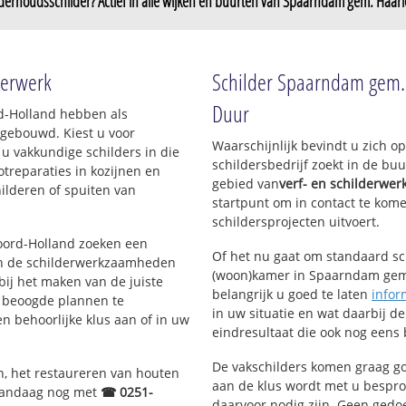
erhoudsschilder? Actief in alle wijken en buurten van Spaarndam gem. Haar
merpolder
derwerk
Schilder Spaarndam gem. 
Duur
rd-Holland hebben als
gebouwd. Kiest u voor
Waarschijnlijk bevindt u zich 
 u vakkundige schilders in die
schildersbedrijf zoekt in de b
otreparaties in kozijnen en
gebied van
verf- en schilderwer
ilderen of spuiten van
startpunt om in contact te kom
schildersprojecten uitvoert.
Noord-Holland zoeken een
Of het nu gaat om standaard s
n de schilderwerkzaamheden
(woon)kamer in Spaarndam gem.
bij het maken van de juiste
belangrijk u goed te laten
infor
e beoogde plannen te
in uw situatie en wat daarbij d
en behoorlijke klus aan of in uw
eindresultaat die ook nog eens 
De vakschilders komen graag go
n, het restaureren van houten
aan de klus wordt met u bespro
 vandaag nog met
☎ 0251-
daarvoor nodig zijn. Geen gedo