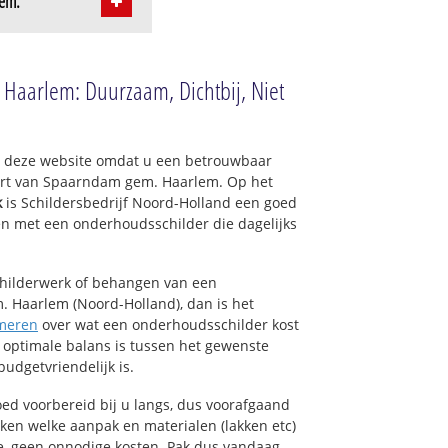
lem:
Haarlem: Duurzaam, Dichtbij, Niet
op deze website omdat u een betrouwbaar
uurt van Spaarndam gem. Haarlem. Op het
k
is Schildersbedrijf Noord-Holland een goed
en met een onderhoudsschilder die dagelijks
childerwerk of behangen van een
 Haarlem (Noord-Holland), dan is het
meren
over wat een onderhoudsschilder kost
e optimale balans is tussen het gewenste
budgetvriendelijk is.
ed voorbereid bij u langs, dus voorafgaand
ken welke aanpak en materialen (lakken etc)
e, geen onnodige kosten. Pak dus vandaag