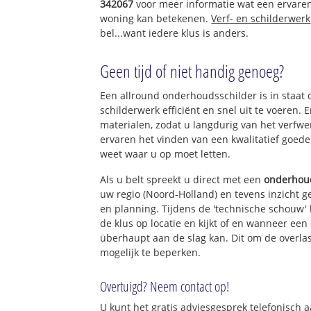
342067
voor meer informatie wat een ervare
woning kan betekenen.
Verf- en schilderwerk
bel...want iedere klus is anders.
Geen tijd of niet handig genoeg?
Een allround onderhoudsschilder is in staat o
schilderwerk efficiënt en snel uit te voeren
materialen, zodat u langdurig van het verfw
ervaren het vinden van een kwalitatief goede s
weet waar u op moet letten.
Als u belt spreekt u direct met een
onderhou
uw regio (Noord-Holland) en tevens inzicht g
en planning. Tijdens de 'technische schouw'
de klus op locatie en kijkt of en wanneer ee
überhaupt aan de slag kan. Dit om de overlas
mogelijk te beperken.
Overtuigd? Neem contact op!
U kunt het
gratis adviesgesprek telefonisch 