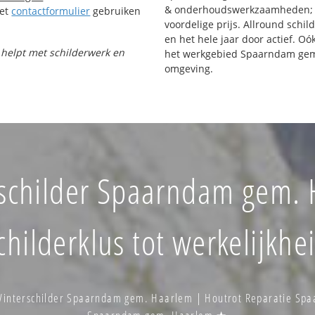
& onderhoudswerkzaamheden; h
Het
contactformulier
gebruiken
voordelige prijs. Allround schi
en het hele jaar door actief. Oók
 helpt met schilderwerk en
het werkgebied Spaarndam gem
omgeving.
childer Spaarndam gem. 
childerklus tot werkelijkhe
interschilder Spaarndam gem. Haarlem | Houtrot Reparatie Spa