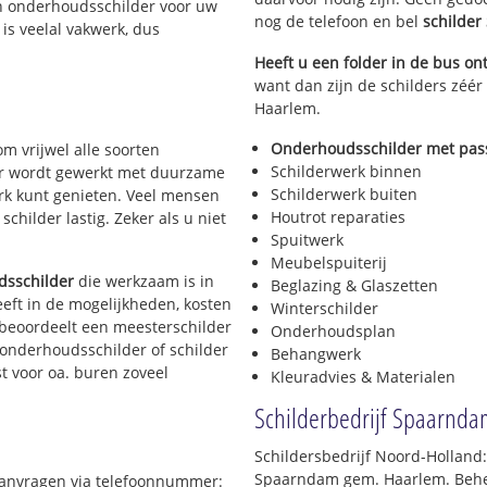
n onderhoudsschilder voor uw
nog de telefoon en bel
schilde
is veelal vakwerk, dus
Heeft u een folder in de bus o
want dan zijn de schilders zéé
Haarlem.
Onderhoudsschilder met pass
m vrijwel alle soorten
Schilderwerk binnen
. Er wordt gewerkt met duurzame
Schilderwerk buiten
erk kunt genieten. Veel mensen
Houtrot reparaties
childer lastig. Zeker als u niet
Spuitwerk
Meubelspuiterij
dsschilder
die werkzaam is in
Beglazing & Glaszetten
eeft in de mogelijkheden, kosten
Winterschilder
 beoordeelt een meesterschilder
Onderhoudsplan
n onderhoudsschilder of schilder
Behangwerk
t voor oa. buren zoveel
Kleuradvies & Materialen
Schilderbedrijf Spaarnd
Schildersbedrijf Noord-Holland
Spaarndam gem. Haarlem. Beheer
aanvragen
via telefoonnummer: