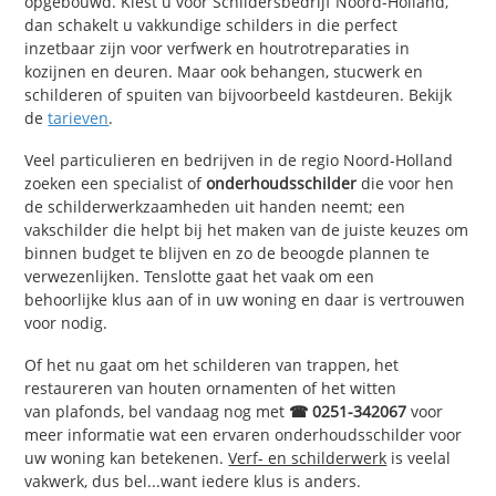
opgebouwd. Kiest u voor Schildersbedrijf Noord-Holland,
dan schakelt u vakkundige schilders in die perfect
inzetbaar zijn voor verfwerk en houtrotreparaties in
kozijnen en deuren. Maar ook behangen, stucwerk en
schilderen of spuiten van bijvoorbeeld kastdeuren. Bekijk
de
tarieven
.
Veel particulieren en bedrijven in de regio Noord-Holland
zoeken een specialist of
onderhoudsschilder
die voor hen
de schilderwerkzaamheden uit handen neemt; een
vakschilder die helpt bij het maken van de juiste keuzes om
binnen budget te blijven en zo de beoogde plannen te
verwezenlijken. Tenslotte gaat het vaak om een
behoorlijke klus aan of in uw woning en daar is vertrouwen
voor nodig.
Of het nu gaat om het schilderen van trappen, het
restaureren van houten ornamenten of het witten
van plafonds, bel vandaag nog met
☎ 0251-342067
voor
meer informatie wat een ervaren onderhoudsschilder voor
uw woning kan betekenen.
Verf- en schilderwerk
is veelal
vakwerk, dus bel...want iedere klus is anders.