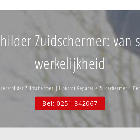
ilder Zuidschermer: van sc
werkelijkheid
terschilder Zuidschermer | Houtrot Reparatie Zuidschermer | B
Bel: 0251-342067