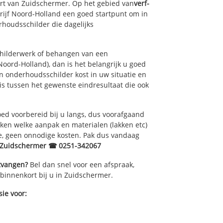
urt van Zuidschermer. Op het gebied van
verf-
rijf Noord-Holland een goed startpunt om in
houdsschilder die dagelijks
childerwerk of behangen van een
oord-Holland), dan is het belangrijk u goed
n onderhoudsschilder kost in uw situatie en
is tussen het gewenste eindresultaat die ook
ed voorbereid bij u langs, dus voorafgaand
ken welke aanpak en materialen (lakken etc)
e, geen onnodige kosten. Pak dus vandaag
r Zuidschermer ☎ 0251-342067
ntvangen?
Bel dan snel voor een afspraak,
 binnenkort bij u in Zuidschermer.
ie voor: