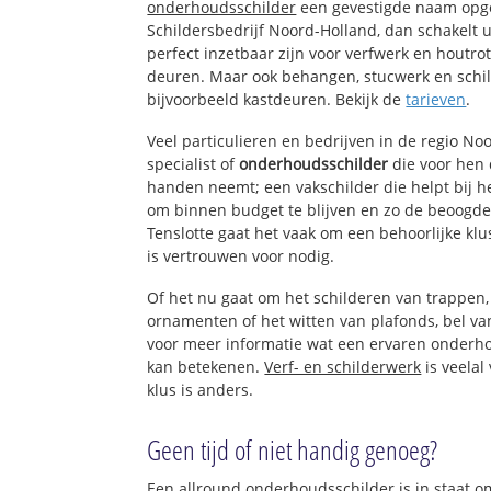
onderhoudsschilder
een gevestigde naam opge
Schildersbedrijf Noord-Holland, dan schakelt u
perfect inzetbaar zijn voor verfwerk en houtro
deuren. Maar ook behangen, stucwerk en schil
bijvoorbeeld kastdeuren. Bekijk de
tarieven
.
Veel particulieren en bedrijven in de regio N
specialist of
onderhoudsschilder
die voor hen
handen neemt; een vakschilder die helpt bij h
om binnen budget te blijven en zo de beoogde
Tenslotte gaat het vaak om een behoorlijke kl
is vertrouwen voor nodig.
Of het nu gaat om het schilderen van trappen
ornamenten of het witten van plafonds, bel 
voor meer informatie wat een ervaren onderh
kan betekenen.
Verf- en schilderwerk
is veelal
klus is anders.
Geen tijd of niet handig genoeg?
Een allround onderhoudsschilder is in staat om