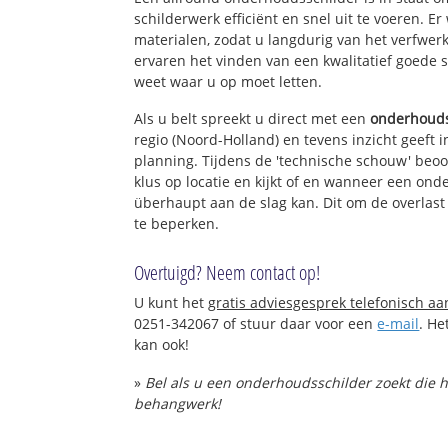
schilderwerk efficiënt en snel uit te voeren. 
materialen, zodat u langdurig van het verfwer
ervaren het vinden van een kwalitatief goede sc
weet waar u op moet letten.
Als u belt spreekt u direct met een
onderhouds
regio (Noord-Holland) en tevens inzicht geeft 
planning. Tijdens de 'technische schouw' beo
klus op locatie en kijkt of en wanneer een ond
überhaupt aan de slag kan. Dit om de overlast
te beperken.
Overtuigd? Neem contact op!
U kunt het
gratis adviesgesprek telefonisch a
0251-342067 of stuur daar voor een
e-mail
. He
kan ook!
»
Bel als u een onderhoudsschilder zoekt die 
behangwerk!