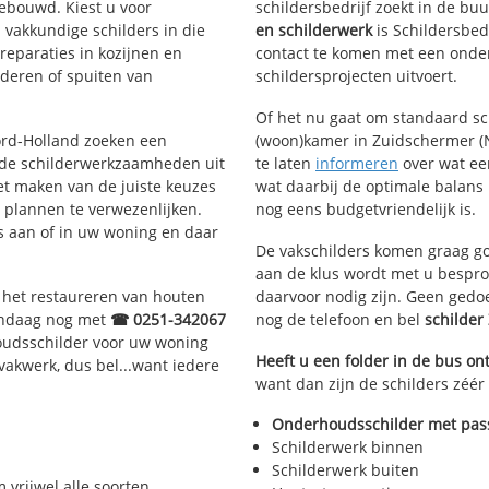
bouwd. Kiest u voor
schildersbedrijf zoekt in de bu
 vakkundige schilders in die
en schilderwerk
is Schildersbed
treparaties in kozijnen en
contact te komen met een onder
deren of spuiten van
schildersprojecten uitvoert.
Of het nu gaat om standaard s
oord-Holland zoeken een
(woon)kamer in Zuidschermer (N
 de schilderwerkzaamheden uit
te laten
informeren
over wat ee
et maken van de juiste keuzes
wat daarbij de optimale balans 
 plannen te verwezenlijken.
nog eens budgetvriendelijk is.
us aan of in uw woning en daar
De vakschilders komen graag go
aan de klus wordt met u bespro
, het restaureren van houten
daarvoor nodig zijn. Geen gedo
vandaag nog met
☎ 0251-342067
nog de telefoon en bel
schilde
oudsschilder voor uw woning
Heeft u een folder in de bus o
 vakwerk, dus bel...want iedere
want dan zijn de schilders zéér
Onderhoudsschilder met pass
Schilderwerk binnen
Schilderwerk buiten
 vrijwel alle soorten