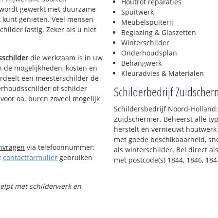
Houtrot reparaties
Er wordt gewerkt met duurzame
Spuitwerk
k kunt genieten. Veel mensen
Meubelspuiterij
hilder lastig. Zeker als u niet
Beglazing & Glaszetten
Winterschilder
Onderhoudsplan
schilder
die werkzaam is in uw
Behangwerk
in de mogelijkheden, kosten en
Kleuradvies & Materialen
ordeelt een meesterschilder de
Schilderbedrijf Zuidscher
erhoudsschilder of schilder
 voor oa. buren zoveel mogelijk
Schildersbedrijf Noord-Holland
Zuidschermer. Beheerst alle t
herstelt en vernieuwt houtwerk 
met goede beschikbaarheid, snel
anvragen
via telefoonnummer:
als winterschilder. Bel direct 
t
contactformulier
gebruiken
met postcode(s) 1844, 1846, 18
helpt met schilderwerk en