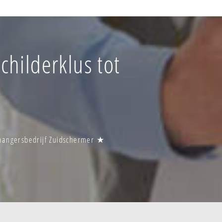
hilderklus tot
ehangersbedrijf Zuidschermer ★