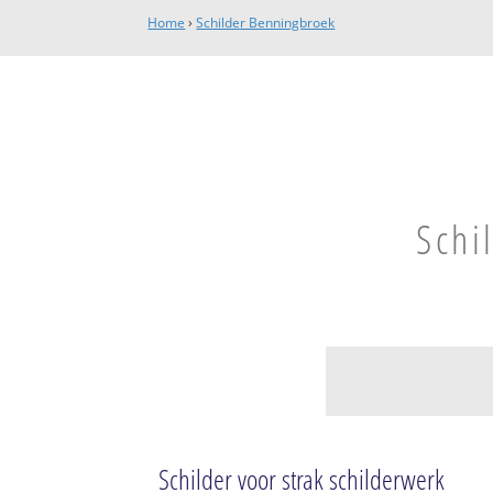
Home
›
Schilder Benningbroek
Schi
Sijbekarspel
Sijbekarspel
Schilder voor strak schilderwerk
Benningbroek-We