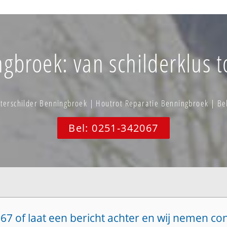
gbroek: van schilderklus t
terschilder Benningbroek | Houtrot Reparatie Benningbroek | B
Bel: 0251-342067
67 of laat een bericht achter en wij nemen co