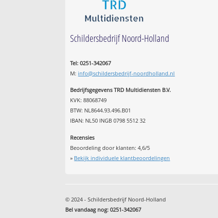
Schildersbedrijf Noord-Holland
Tel: 0251-342067
M:
info@schildersbedrijf-noordholland.nl
Bedrijfsgegevens TRD Multidiensten B.V.
KVK: 88068749
BTW: NL8644.93.496.B01
IBAN: NL50 INGB 0798 5512 32
Recensies
Beoordeling door klanten:
4,6
/
5
»
Bekijk individuele klantbeoordelingen
© 2024 - Schildersbedrijf Noord-Holland
Bel vandaag nog: 0251-342067