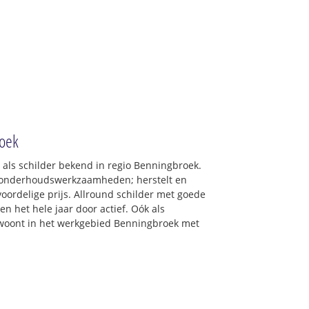
roek
 als schilder bekend in regio Benningbroek.
& onderhoudswerkzaamheden; herstelt en
oordelige prijs. Allround schilder met goede
en het hele jaar door actief. Oók als
u woont in het werkgebied Benningbroek met