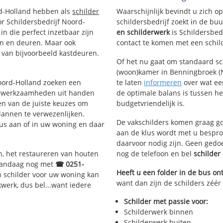
st
rd-Holland hebben als
schilder
Waarschijnlijk bevindt u zich 
r Schildersbedrijf Noord-
schildersbedrijf zoekt in de bu
in die perfect inzetbaar zijn
en schilderwerk
is Schildersbed
nen en deuren. Maar ook
contact te komen met een schild
 van bijvoorbeeld kastdeuren.
Of het nu gaat om standaard s
(woon)kamer in Benningbroek (N
Noord-Holland zoeken een
te laten
informeren
over wat een
erwerkzaamheden uit handen
de optimale balans is tussen h
en van de juiste keuzes om
budgetvriendelijk is.
lannen te verwezenlijken.
De vakschilders komen graag go
lus aan of in uw woning en daar
aan de klus wordt met u bespro
daarvoor nodig zijn. Geen gedo
n, het restaureren van houten
nog de telefoon en bel
schilde
 vandaag nog met
☎ 0251-
Heeft u een folder in de bus o
n schilder voor uw woning kan
want dan zijn de schilders zéér
kwerk, dus bel...want iedere
Schilder met passie voor:
Schilderwerk binnen
Schilderwerk buiten