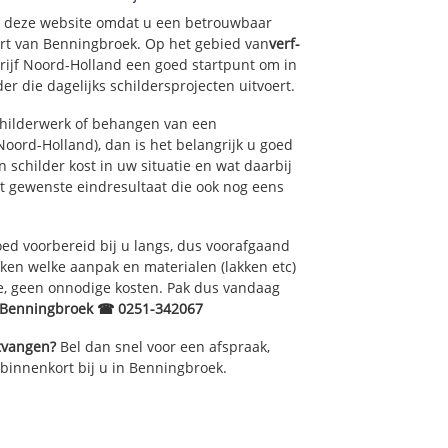
op deze website omdat u een betrouwbaar
urt van Benningbroek. Op het gebied van
verf-
rijf Noord-Holland een goed startpunt om in
er die dagelijks schildersprojecten uitvoert.
childerwerk of behangen van een
oord-Holland), dan is het belangrijk u goed
 schilder kost in uw situatie en wat daarbij
et gewenste eindresultaat die ook nog eens
ed voorbereid bij u langs, dus voorafgaand
ken welke aanpak en materialen (lakken etc)
e, geen onnodige kosten. Pak dus vandaag
r Benningbroek ☎ 0251-342067
ntvangen?
Bel dan snel voor een afspraak,
 binnenkort bij u in Benningbroek.