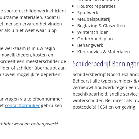
Houtrot reparaties
lle soorten schilderwerk efficiënt
Spuitwerk
 duurzame materialen, zodat u
Meubelspuiterij
eel mensen ervaren het vinden
Beglazing & Glaszetten
er als u niet weet waar u op
Winterschilder
Onderhoudsplan
Behangwerk
ie werkzaam is in uw regio
Kleuradvies & Materialen
e mogelijkheden, kosten en
Schilderbedrijf Benningb
oordeelt een meesterschilder de
hilder of schilder überhaupt aan
n zoveel mogelijk te beperken.
Schildersbedrijf Noord-Holland:
Beheerst alle typen schilder- 
vernieuwt houtwerk tegen een v
beschikbaarheid, snelle service 
aanvragen
via telefoonnummer:
winterschilder. Bel direct als 
Het
contactformulier
gebruiken
postcode(s) 1654 en omgeving.
 schilderwerk en behangwerk!