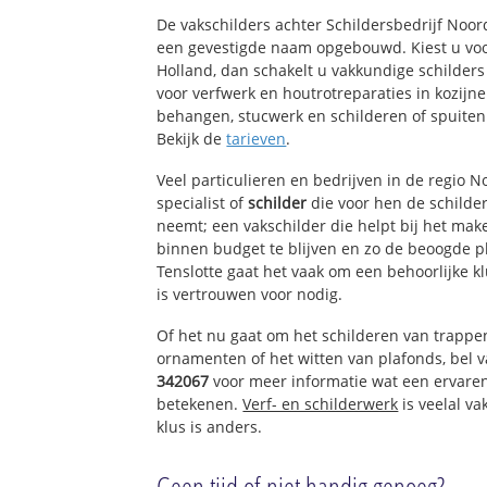
Benningbroek-Oo
De vakschilders achter Schildersbedrijf Noo
een gevestigde naam opgebouwd. Kiest u voo
Holland, dan schakelt u vakkundige schilders 
voor verfwerk en houtrotreparaties in kozij
behangen, stucwerk en schilderen of spuiten
Bekijk de
tarieven
.
Veel particulieren en bedrijven in de regio 
specialist of
schilder
die voor hen de schild
neemt; een vakschilder die helpt bij het mak
binnen budget te blijven en zo de beoogde p
Tenslotte gaat het vaak om een behoorlijke k
is vertrouwen voor nodig.
Of het nu gaat om het schilderen van trappe
ornamenten of het witten van plafonds, bel
342067
voor meer informatie wat een ervare
betekenen.
Verf- en schilderwerk
is veelal va
klus is anders.
Geen tijd of niet handig genoeg?