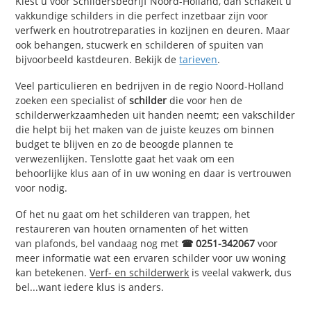
Kiest u voor Schildersbedrijf Noord-Holland, dan schakelt u
vakkundige schilders in die perfect inzetbaar zijn voor
verfwerk en houtrotreparaties in kozijnen en deuren. Maar
ook behangen, stucwerk en schilderen of spuiten van
bijvoorbeeld kastdeuren. Bekijk de
tarieven
.
Veel particulieren en bedrijven in de regio Noord-Holland
zoeken een specialist of
schilder
die voor hen de
schilderwerkzaamheden uit handen neemt; een vakschilder
die helpt bij het maken van de juiste keuzes om binnen
budget te blijven en zo de beoogde plannen te
verwezenlijken. Tenslotte gaat het vaak om een
behoorlijke klus aan of in uw woning en daar is vertrouwen
voor nodig.
Of het nu gaat om het schilderen van trappen, het
restaureren van houten ornamenten of het witten
van plafonds, bel vandaag nog met
☎ 0251-342067
voor
meer informatie wat een ervaren schilder voor uw woning
kan betekenen.
Verf- en schilderwerk
is veelal vakwerk, dus
bel...want iedere klus is anders.