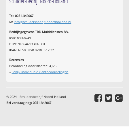
Schildersbedrijf Noord-Holland
Tel: 0251-342067
M:
info@schildersbedrijf-noordholland.nl
Bedrijfsgegevens TRD Multidiensten B.V.
KVK: 88068749
BTW: NL8644.93.496.B01
IBAN: NL50 INGB 0798 5512 32
Recensies
Beoordeling door klanten:
4,6
/
5
»
Bekijk individuele klantbeoordelingen
© 2024 - Schildersbedrijf Noord-Holland
Bel vandaag nog: 0251-342067