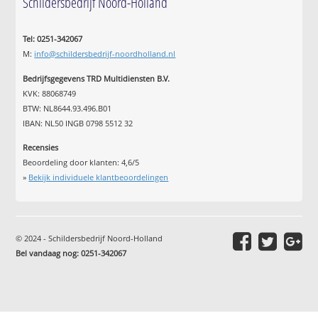
Schildersbedrijf Noord-Holland
Tel: 0251-342067
M:
info@schildersbedrijf-noordholland.nl
Bedrijfsgegevens TRD Multidiensten B.V.
KVK: 88068749
BTW: NL8644.93.496.B01
IBAN: NL50 INGB 0798 5512 32
Recensies
Beoordeling door klanten:
4,6
/
5
»
Bekijk individuele klantbeoordelingen
© 2024 - Schildersbedrijf Noord-Holland
Bel vandaag nog: 0251-342067