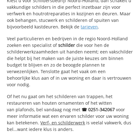
Kiest u voor Schildersbedrijf Noord-Holland, dan schakelt u
vakkundige schilders in die perfect inzetbaar zijn voor
verfwerk en houtrotreparaties in kozijnen en deuren. Maar
ook behangen, stucwerk en schilderen of spuiten van
bijvoorbeeld kastdeuren. Bekijk de
tarieven
.
Veel particulieren en bedrijven in de regio Noord-Holland
zoeken een specialist of
schilder
die voor hen de
schilderwerkzaamheden uit handen neemt; een vakschilder
die helpt bij het maken van de juiste keuzes om binnen
budget te blijven en zo de beoogde plannen te
verwezenlijken. Tenslotte gaat het vaak om een
behoorlijke klus aan of in uw woning en daar is vertrouwen
voor nodig.
Of het nu gaat om het schilderen van trappen, het
restaureren van houten ornamenten of het witten
van plafonds, bel vandaag nog met
☎ 0251-342067
voor
meer informatie wat een ervaren schilder voor uw woning
kan betekenen.
Verf- en schilderwerk
is veelal vakwerk, dus
bel...want iedere klus is anders.