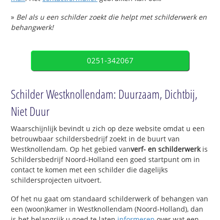
»
Bel als u een schilder zoekt die helpt met schilderwerk en
behangwerk!
0251-342067
Schilder Westknollendam: Duurzaam, Dichtbij,
Niet Duur
Waarschijnlijk bevindt u zich op deze website omdat u een
betrouwbaar schildersbedrijf zoekt in de buurt van
Westknollendam. Op het gebied van
verf- en schilderwerk
is
Schildersbedrijf Noord-Holland een goed startpunt om in
contact te komen met een schilder die dagelijks
schildersprojecten uitvoert.
Of het nu gaat om standaard schilderwerk of behangen van
een (woon)kamer in Westknollendam (Noord-Holland), dan
is het belangrijk u goed te laten
informeren
over wat een