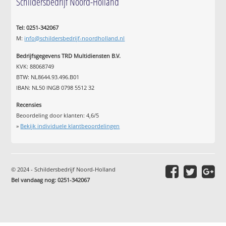
Schildersbedrijf Noord-Holland
Tel: 0251-342067
M:
info@schildersbedrijf-noordholland.nl
Bedrijfsgegevens TRD Multidiensten B.V.
KVK: 88068749
BTW: NL8644.93.496.B01
IBAN: NL50 INGB 0798 5512 32
Recensies
Beoordeling door klanten:
4,6
/
5
»
Bekijk individuele klantbeoordelingen
© 2024 - Schildersbedrijf Noord-Holland
Bel vandaag nog: 0251-342067