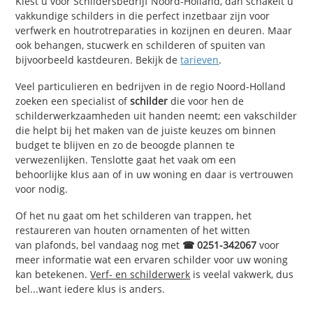
Kiest u voor Schildersbedrijf Noord-Holland, dan schakelt u
vakkundige schilders in die perfect inzetbaar zijn voor
verfwerk en houtrotreparaties in kozijnen en deuren. Maar
ook behangen, stucwerk en schilderen of spuiten van
bijvoorbeeld kastdeuren. Bekijk de
tarieven
.
Veel particulieren en bedrijven in de regio Noord-Holland
zoeken een specialist of
schilder
die voor hen de
schilderwerkzaamheden uit handen neemt; een vakschilder
die helpt bij het maken van de juiste keuzes om binnen
budget te blijven en zo de beoogde plannen te
verwezenlijken. Tenslotte gaat het vaak om een
behoorlijke klus aan of in uw woning en daar is vertrouwen
voor nodig.
Of het nu gaat om het schilderen van trappen, het
restaureren van houten ornamenten of het witten
van plafonds, bel vandaag nog met
☎ 0251-342067
voor
meer informatie wat een ervaren schilder voor uw woning
kan betekenen.
Verf- en schilderwerk
is veelal vakwerk, dus
bel...want iedere klus is anders.