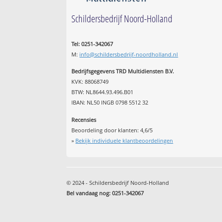
Schildersbedrijf Noord-Holland
Tel: 0251-342067
M:
info@schildersbedrijf-noordholland.nl
Bedrijfsgegevens TRD Multidiensten B.V.
KVK: 88068749
BTW: NL8644.93.496.B01
IBAN: NL50 INGB 0798 5512 32
Recensies
Beoordeling door klanten:
4,6
/
5
»
Bekijk individuele klantbeoordelingen
© 2024 - Schildersbedrijf Noord-Holland
Bel vandaag nog: 0251-342067