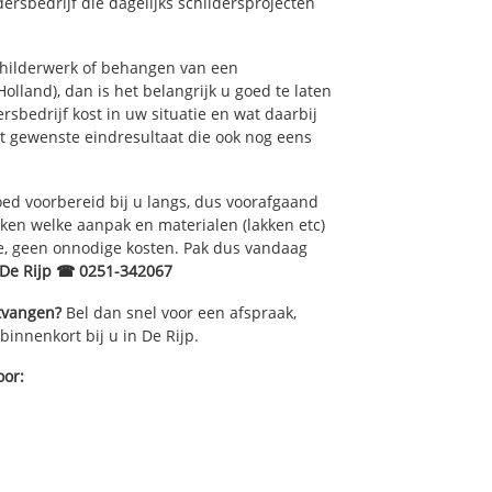
ersbedrijf die dagelijks schildersprojecten
childerwerk of behangen van een
olland), dan is het belangrijk u goed te laten
rsbedrijf kost in uw situatie en wat daarbij
et gewenste eindresultaat die ook nog eens
ed voorbereid bij u langs, dus voorafgaand
ken welke aanpak en materialen (lakken etc)
e, geen onnodige kosten. Pak dus vandaag
 De Rijp ☎ 0251-342067
ntvangen?
Bel dan snel voor een afspraak,
binnenkort bij u in De Rijp.
oor: