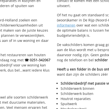
treparaties in kozijnen en
contact te komen met een schild
deren of spuiten van
uitvoert.
Of het nu gaat om standaard s
oord-Holland zoeken een
(woon)kamer in De Rijp (Noord-H
schilderwerkzaamheden uit
informeren
over wat een schilde
et maken van de juiste keuzes
de optimale balans is tussen h
 plannen te verwezenlijken.
budgetvriendelijk is.
us aan of in uw woning en daar
De vakschilders komen graag go
aan de klus wordt met u bespro
, het restaureren van houten
daarvoor nodig zijn. Geen gedo
vandaag nog met
☎ 0251-342067
nog de telefoon en bel
schilder
rsbedrijf voor uw woning kan
Heeft u een folder in de bus o
werk, dus bel...want iedere klus
want dan zijn de schilders zéér 
Schildersbedrijf met passie v
Schilderwerk binnen
Schilderwerk buiten
ijwel alle soorten schilderwerk
Houtrot reparaties
rkt met duurzame materialen,
Spuitwerk
ten. Veel mensen ervaren het
Meubelspuiterij