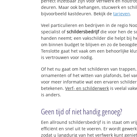
perfect inzetbaar zijn voor verfwerk en houtro
deuren. Maar ook behangen, stucwerk en schil
bijvoorbeeld kastdeuren. Bekijk de
tarieven
.
Veel particulieren en bedrijven in de regio N
specialist of
schildersbedrijf
die voor hen de 
handen neemt; een vakschilder die helpt bij h
om binnen budget te blijven en zo de beoogde
Tenslotte gaat het vaak om een behoorlijke kl
is vertrouwen voor nodig.
Of het nu gaat om het schilderen van trappen
ornamenten of het witten van plafonds, bel 
voor meer informatie wat een ervaren schilde
betekenen.
Verf- en schilderwerk
is veelal vak
is anders.
Geen tijd of niet handig genoeg?
Een allround schildersbedrijf is in staat om vr
efficiënt en snel uit te voeren. Er wordt gewe
zodat u langdurig van het verfwerk kunt genie