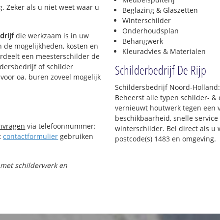
g. Zeker als u niet weet waar u
Beglazing & Glaszetten
Winterschilder
Onderhoudsplan
drijf
die werkzaam is in uw
Behangwerk
in de mogelijkheden, kosten en
Kleuradvies & Materialen
ordeelt een meesterschilder de
Schilderbedrijf De Rijp
dersbedrijf of schilder
 voor oa. buren zoveel mogelijk
Schildersbedrijf Noord-Holland: 
Beheerst alle typen schilder- 
vernieuwt houtwerk tegen een v
beschikbaarheid, snelle service 
anvragen
via telefoonnummer:
winterschilder. Bel direct als 
t
contactformulier
gebruiken
postcode(s) 1483 en omgeving.
t met schilderwerk en