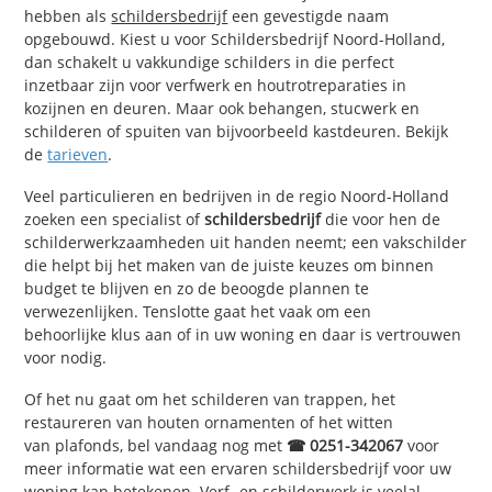
hebben als
schildersbedrijf
een gevestigde naam
opgebouwd. Kiest u voor Schildersbedrijf Noord-Holland,
dan schakelt u vakkundige schilders in die perfect
inzetbaar zijn voor verfwerk en houtrotreparaties in
kozijnen en deuren. Maar ook behangen, stucwerk en
schilderen of spuiten van bijvoorbeeld kastdeuren. Bekijk
de
tarieven
.
Veel particulieren en bedrijven in de regio Noord-Holland
zoeken een specialist of
schildersbedrijf
die voor hen de
schilderwerkzaamheden uit handen neemt; een vakschilder
die helpt bij het maken van de juiste keuzes om binnen
budget te blijven en zo de beoogde plannen te
verwezenlijken. Tenslotte gaat het vaak om een
behoorlijke klus aan of in uw woning en daar is vertrouwen
voor nodig.
Of het nu gaat om het schilderen van trappen, het
restaureren van houten ornamenten of het witten
van plafonds, bel vandaag nog met
☎ 0251-342067
voor
meer informatie wat een ervaren schildersbedrijf voor uw
woning kan betekenen.
Verf- en schilderwerk
is veelal