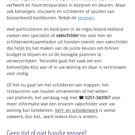
verfwerk en houtrotreparaties in kozijnen en deuren. Maar
ook behangen, stucwerk en schilderen of spuiten van
bijvoorbeeld kastdeuren. Bekijk de
tarieven
.
Veel particulieren en bedrijven in de regio Noord-Holland
zoeken een specialist of
vakschilder
die voor hen de
schilderwerkzaamheden uit handen neemt; een vakschilder
die helpt bij het maken van de juiste keuzes om binnen
budget te blijven en zo de beoogde plannen te
verwezenlijken. Tenslotte gaat het vaak om een
behoorlijke klus aan of in uw woning en daar is vertrouwen
voor nodig.
Of het nu gaat om het schilderen van trappen, het
restaureren van houten ornamenten of het witten
van plafonds, bel vandaag nog met
☎ 0251-342067
voor
meer informatie wat een ervaren vakschilder voor uw
woning kan betekenen.
Verf- en schilderwerk
is veelal
vakwerk, dus bel...want iedere klus is anders.
Geen tijd of niet handig genoeg?