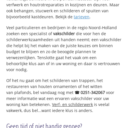
verfwerk en houtrotreparaties in kozijnen en deuren. Maar
ook behangen, stucwerk en schilderen of spuiten van
bijvoorbeeld kastdeuren. Bekijk de
tarieven
.
Veel particulieren en bedrijven in de regio Noord-Holland
zoeken een specialist of
vakschilder
die voor hen de
schilderwerkzaamheden uit handen neemt; een vakschilder
die helpt bij het maken van de juiste keuzes om binnen
budget te blijven en zo de beoogde plannen te
verwezenlijken. Tenslotte gaat het vaak om een
behoorlijke klus aan of in uw woning en daar is vertrouwen
voor nodig.
Of het nu gaat om het schilderen van trappen, het
restaureren van houten ornamenten of het witten
van plafonds, bel vandaag nog met
☎ 0251-342067
voor
meer informatie wat een ervaren vakschilder voor uw
woning kan betekenen.
Verf- en schilderwerk
is veelal
vakwerk, dus bel...want iedere klus is anders.
Geen tijd of niet handig genoeg?