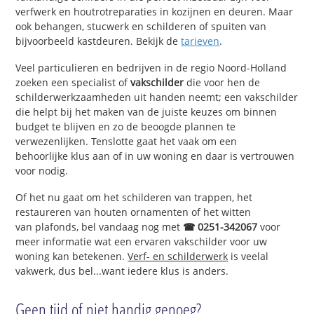
verfwerk en houtrotreparaties in kozijnen en deuren. Maar
ook behangen, stucwerk en schilderen of spuiten van
bijvoorbeeld kastdeuren. Bekijk de
tarieven
.
Veel particulieren en bedrijven in de regio Noord-Holland
zoeken een specialist of
vakschilder
die voor hen de
schilderwerkzaamheden uit handen neemt; een vakschilder
die helpt bij het maken van de juiste keuzes om binnen
budget te blijven en zo de beoogde plannen te
verwezenlijken. Tenslotte gaat het vaak om een
behoorlijke klus aan of in uw woning en daar is vertrouwen
voor nodig.
Of het nu gaat om het schilderen van trappen, het
restaureren van houten ornamenten of het witten
van plafonds, bel vandaag nog met
☎ 0251-342067
voor
meer informatie wat een ervaren vakschilder voor uw
woning kan betekenen.
Verf- en schilderwerk
is veelal
vakwerk, dus bel...want iedere klus is anders.
Geen tijd of niet handig genoeg?