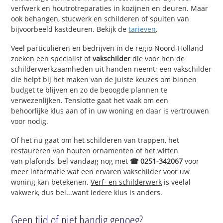
verfwerk en houtrotreparaties in kozijnen en deuren. Maar
ook behangen, stucwerk en schilderen of spuiten van
bijvoorbeeld kastdeuren. Bekijk de
tarieven
.
Veel particulieren en bedrijven in de regio Noord-Holland
zoeken een specialist of
vakschilder
die voor hen de
schilderwerkzaamheden uit handen neemt; een vakschilder
die helpt bij het maken van de juiste keuzes om binnen
budget te blijven en zo de beoogde plannen te
verwezenlijken. Tenslotte gaat het vaak om een
behoorlijke klus aan of in uw woning en daar is vertrouwen
voor nodig.
Of het nu gaat om het schilderen van trappen, het
restaureren van houten ornamenten of het witten
van plafonds, bel vandaag nog met
☎ 0251-342067
voor
meer informatie wat een ervaren vakschilder voor uw
woning kan betekenen.
Verf- en schilderwerk
is veelal
vakwerk, dus bel...want iedere klus is anders.
Geen tijd of niet handig genoeg?