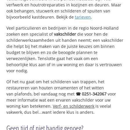
verfwerk en houtrotreparaties in kozijnen en deuren. Maar
ook behangen, stucwerk en schilderen of spuiten van
bijvoorbeeld kastdeuren. Bekijk de
tarieven
.
Veel particulieren en bedrijven in de regio Noord-Holland
zoeken een specialist of
vakschilder
die voor hen de
schilderwerkzaamheden uit handen neemt; een vakschilder
die helpt bij het maken van de juiste keuzes om binnen
budget te blijven en zo de beoogde plannen te
verwezenlijken. Tenslotte gaat het vaak om een
behoorlijke klus aan of in uw woning en daar is vertrouwen
voor nodig.
Of het nu gaat om het schilderen van trappen, het
restaureren van houten ornamenten of het witten
van plafonds, bel vandaag nog met
☎ 0251-342067
voor
meer informatie wat een ervaren vakschilder voor uw
woning kan betekenen.
Verf- en schilderwerk
is veelal
vakwerk, dus bel...want iedere klus is anders.
Geen tijd of niet handig genoeg?