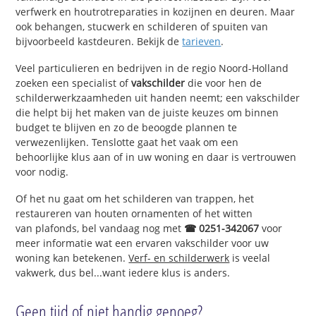
verfwerk en houtrotreparaties in kozijnen en deuren. Maar
ook behangen, stucwerk en schilderen of spuiten van
bijvoorbeeld kastdeuren. Bekijk de
tarieven
.
Veel particulieren en bedrijven in de regio Noord-Holland
zoeken een specialist of
vakschilder
die voor hen de
schilderwerkzaamheden uit handen neemt; een vakschilder
die helpt bij het maken van de juiste keuzes om binnen
budget te blijven en zo de beoogde plannen te
verwezenlijken. Tenslotte gaat het vaak om een
behoorlijke klus aan of in uw woning en daar is vertrouwen
voor nodig.
Of het nu gaat om het schilderen van trappen, het
restaureren van houten ornamenten of het witten
van plafonds, bel vandaag nog met
☎ 0251-342067
voor
meer informatie wat een ervaren vakschilder voor uw
woning kan betekenen.
Verf- en schilderwerk
is veelal
vakwerk, dus bel...want iedere klus is anders.
Geen tijd of niet handig genoeg?