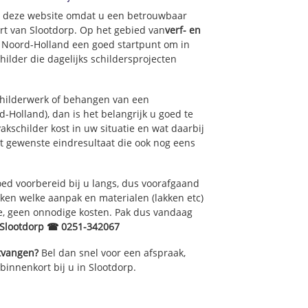
op deze website omdat u een betrouwbaar
urt van Slootdorp. Op het gebied van
verf- en
f Noord-Holland een goed startpunt om in
ilder die dagelijks schildersprojecten
childerwerk of behangen van een
-Holland), dan is het belangrijk u goed te
akschilder kost in uw situatie en wat daarbij
et gewenste eindresultaat die ook nog eens
ed voorbereid bij u langs, dus voorafgaand
ken welke aanpak en materialen (lakken etc)
e, geen onnodige kosten. Pak dus vandaag
 Slootdorp ☎ 0251-342067
ntvangen?
Bel dan snel voor een afspraak,
binnenkort bij u in Slootdorp.