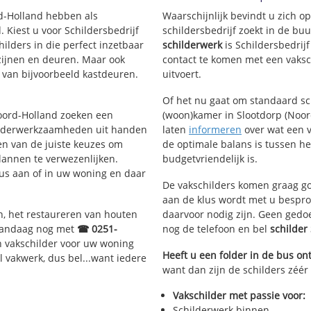
rd-Holland hebben als
Waarschijnlijk bevindt u zich 
Kiest u voor Schildersbedrijf
schildersbedrijf zoekt in de bu
ilders in die perfect inzetbaar
schilderwerk
is Schildersbedrij
ozijnen en deuren. Maar ook
contact te komen met een vaksch
 van bijvoorbeeld kastdeuren.
uitvoert.
Of het nu gaat om standaard s
Noord-Holland zoeken een
(woon)kamer in Slootdorp (Noord
ilderwerkzaamheden uit handen
laten
informeren
over wat een v
en van de juiste keuzes om
de optimale balans is tussen h
lannen te verwezenlijken.
budgetvriendelijk is.
lus aan of in uw woning en daar
De vakschilders komen graag go
aan de klus wordt met u bespro
n, het restaureren van houten
daarvoor nodig zijn. Geen gedo
 vandaag nog met
☎ 0251-
nog de telefoon en bel
schilder
n vakschilder voor uw woning
Heeft u een folder in de bus o
l vakwerk, dus bel...want iedere
want dan zijn de schilders zéér 
Vakschilder met passie voor:
Schilderwerk binnen