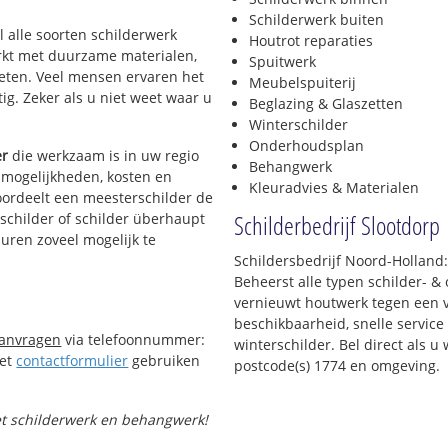
Schilderwerk buiten
l alle soorten schilderwerk
Houtrot reparaties
werkt met duurzame materialen,
Spuitwerk
ieten. Veel mensen ervaren het
Meubelspuiterij
tig. Zeker als u niet weet waar u
Beglazing & Glaszetten
Winterschilder
Onderhoudsplan
er
die werkzaam is in uw regio
Behangwerk
e mogelijkheden, kosten en
Kleuradvies & Materialen
oordeelt een meesterschilder de
Schilderbedrijf Slootdorp
kschilder of schilder überhaupt
buren zoveel mogelijk te
Schildersbedrijf Noord-Holland:
Beheerst alle typen schilder- 
vernieuwt houtwerk tegen een v
beschikbaarheid, snelle service 
aanvragen
via telefoonnummer:
winterschilder. Bel direct als 
Het
contactformulier
gebruiken
postcode(s) 1774 en omgeving.
met schilderwerk en behangwerk!