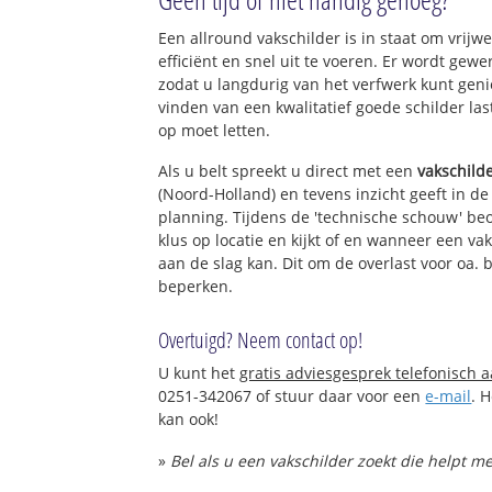
Een allround vakschilder is in staat om vrijwe
efficiënt en snel uit te voeren. Er wordt ge
zodat u langdurig van het verfwerk kunt gen
vinden van een kwalitatief goede schilder las
op moet letten.
Als u belt spreekt u direct met een
vakschild
(Noord-Holland) en tevens inzicht geeft in d
planning. Tijdens de 'technische schouw' be
klus op locatie en kijkt of en wanneer een va
aan de slag kan. Dit om de overlast voor oa. 
beperken.
Overtuigd? Neem contact op!
U kunt het
gratis adviesgesprek telefonisch 
0251-342067 of stuur daar voor een
e-mail
. 
kan ook!
»
Bel als u een vakschilder zoekt die helpt 