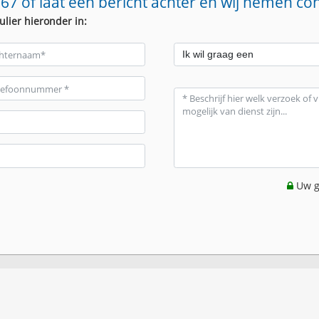
67 of laat een bericht achter en wij nemen co
ulier hieronder in:
Uw g