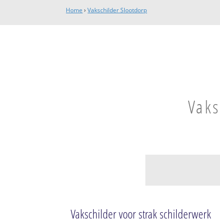
Home
›
Vakschilder Slootdorp
Vaks
Wieringermeer
Wieringerwerf
Vakschilder voor strak schilderwerk
Schepenwijk, Wa