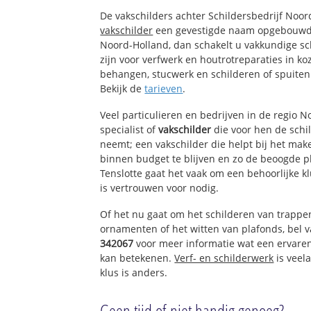
Oosterterp
De vakschilders achter Schildersbedrijf Noo
Middenmeer
vakschilder
een gevestigde naam opgebouwd. 
Slootdorp
Noord-Holland, dan schakelt u vakkundige sch
Kreileroord
zijn voor verfwerk en houtrotreparaties in k
behangen, stucwerk en schilderen of spuiten
Bekijk de
tarieven
.
Veel particulieren en bedrijven in de regio 
specialist of
vakschilder
die voor hen de sch
neemt; een vakschilder die helpt bij het mak
binnen budget te blijven en zo de beoogde p
Tenslotte gaat het vaak om een behoorlijke k
is vertrouwen voor nodig.
Of het nu gaat om het schilderen van trappe
ornamenten of het witten van plafonds, bel
342067
voor meer informatie wat een ervare
kan betekenen.
Verf- en schilderwerk
is veela
klus is anders.
Geen tijd of niet handig genoeg?