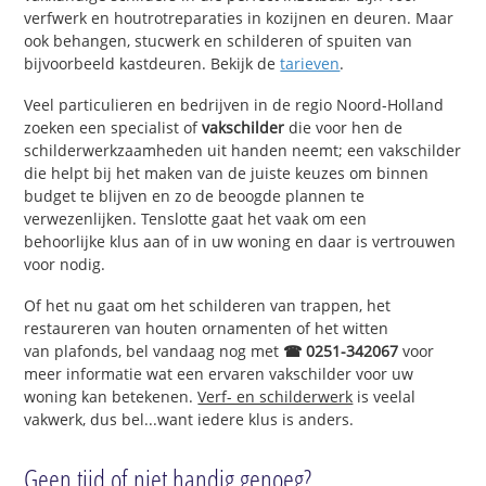
verfwerk en houtrotreparaties in kozijnen en deuren. Maar
ook behangen, stucwerk en schilderen of spuiten van
bijvoorbeeld kastdeuren. Bekijk de
tarieven
.
Veel particulieren en bedrijven in de regio Noord-Holland
zoeken een specialist of
vakschilder
die voor hen de
schilderwerkzaamheden uit handen neemt; een vakschilder
die helpt bij het maken van de juiste keuzes om binnen
budget te blijven en zo de beoogde plannen te
verwezenlijken. Tenslotte gaat het vaak om een
behoorlijke klus aan of in uw woning en daar is vertrouwen
voor nodig.
Of het nu gaat om het schilderen van trappen, het
restaureren van houten ornamenten of het witten
van plafonds, bel vandaag nog met
☎ 0251-342067
voor
meer informatie wat een ervaren vakschilder voor uw
woning kan betekenen.
Verf- en schilderwerk
is veelal
vakwerk, dus bel...want iedere klus is anders.
Geen tijd of niet handig genoeg?