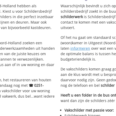
rd-Holland hebben als
Waarschijnlijk bevindt u zich 
Kiest u voor Schildersbedrijf
schildersbedrijf zoekt in de bu
ilders in die perfect inzetbaar
schilderwerk
is Schildersbedrij
ozijnen en deuren. Maar ook
contact te komen met een vaksch
 van bijvoorbeeld kastdeuren.
uitvoert.
Of het nu gaat om standaard s
Noord-Holland zoeken een
(woon)kamer in Uitgeest (Noord-
ilderwerkzaamheden uit handen
laten
informeren
over wat een v
en van de juiste keuzes om
de optimale balans is tussen h
lannen te verwezenlijken.
budgetvriendelijk is.
lus aan of in uw woning en daar
De vakschilders komen graag go
aan de klus wordt met u bespro
n, het restaureren van houten
daarvoor nodig zijn. Geen gedo
 vandaag nog met
☎ 0251-
nog de telefoon en bel
schilder
n vakschilder voor uw woning
Heeft u een folder in de bus o
l vakwerk, dus bel...want iedere
want dan zijn de schilders zéér 
Vakschilder met passie voor:
Schilderwerk binnen