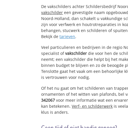
Waldijk
De vakschilders achter Schildersbedrijf Noo
Oude Dorp
vakschilder
een gevestigde naam opgebouwd. 
Bedrijventerrein
Noord-Holland, dan schakelt u vakkundige sch
zijn voor verfwerk en houtrotreparaties in k
behangen, stucwerk en schilderen of spuiten
Bekijk de
tarieven
.
Veel particulieren en bedrijven in de regio 
specialist of
vakschilder
die voor hen de sch
neemt; een vakschilder die helpt bij het mak
binnen budget te blijven en zo de beoogde p
Tenslotte gaat het vaak om een behoorlijke k
is vertrouwen voor nodig.
Of het nu gaat om het schilderen van trappe
ornamenten of het witten van plafonds, bel
342067
voor meer informatie wat een ervare
kan betekenen.
Verf- en schilderwerk
is veela
klus is anders.
Geen tijd of niet handig genoeg?