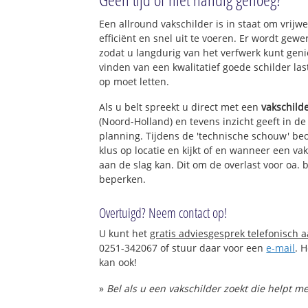
Een allround vakschilder is in staat om vrijwe
efficiënt en snel uit te voeren. Er wordt ge
zodat u langdurig van het verfwerk kunt gen
vinden van een kwalitatief goede schilder las
op moet letten.
Als u belt spreekt u direct met een
vakschild
(Noord-Holland) en tevens inzicht geeft in d
planning. Tijdens de 'technische schouw' be
klus op locatie en kijkt of en wanneer een va
aan de slag kan. Dit om de overlast voor oa. 
beperken.
Overtuigd? Neem contact op!
U kunt het
gratis adviesgesprek telefonisch 
0251-342067 of stuur daar voor een
e-mail
. 
kan ook!
»
Bel als u een vakschilder zoekt die helpt 