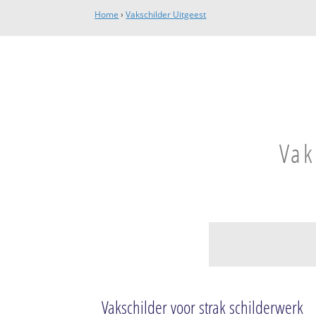
Home
›
Vakschilder Uitgeest
Vak
Uitgeest
De Koog
Vakschilder voor strak schilderwerk
De Kleis