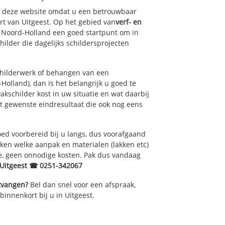
op deze website omdat u een betrouwbaar
urt van Uitgeest. Op het gebied van
verf- en
f Noord-Holland een goed startpunt om in
ilder die dagelijks schildersprojecten
childerwerk of behangen van een
Holland), dan is het belangrijk u goed te
akschilder kost in uw situatie en wat daarbij
et gewenste eindresultaat die ook nog eens
ed voorbereid bij u langs, dus voorafgaand
ken welke aanpak en materialen (lakken etc)
e, geen onnodige kosten. Pak dus vandaag
 Uitgeest ☎ 0251-342067
ntvangen?
Bel dan snel voor een afspraak,
binnenkort bij u in Uitgeest.