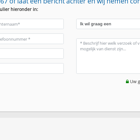
67 of laat een bericht achter en wij nemen co
ulier hieronder in:
Uw g