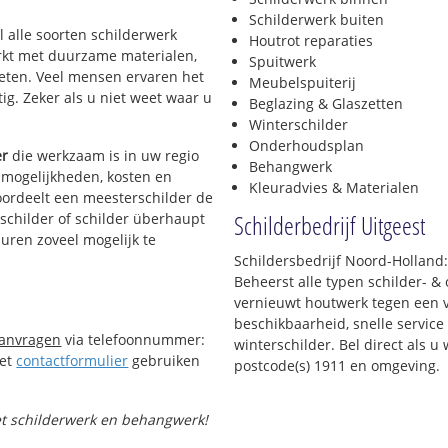
Schilderwerk buiten
l alle soorten schilderwerk
Houtrot reparaties
werkt met duurzame materialen,
Spuitwerk
ieten. Veel mensen ervaren het
Meubelspuiterij
tig. Zeker als u niet weet waar u
Beglazing & Glaszetten
Winterschilder
Onderhoudsplan
er
die werkzaam is in uw regio
Behangwerk
e mogelijkheden, kosten en
Kleuradvies & Materialen
oordeelt een meesterschilder de
Schilderbedrijf Uitgeest
kschilder of schilder überhaupt
buren zoveel mogelijk te
Schildersbedrijf Noord-Holland:
Beheerst alle typen schilder- 
vernieuwt houtwerk tegen een v
beschikbaarheid, snelle service 
aanvragen
via telefoonnummer:
winterschilder. Bel direct als 
Het
contactformulier
gebruiken
postcode(s) 1911 en omgeving.
met schilderwerk en behangwerk!