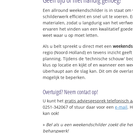
Een allround weekendschilder is in staat om v
schilderwerk efficiënt en snel uit te voeren
materialen, zodat u langdurig van het verfw
ervaren het vinden van een kwalitatief goede s
weet waar u op moet letten.
Als u belt spreekt u direct met een
weekends
regio (Noord-Holland) en tevens inzicht geef
planning. Tijdens de 'technische schouw' be
klus op locatie en kijkt of en wanneer een we
überhaupt aan de slag kan. Dit om de overlas
mogelijk te beperken.
Overtuigd? Neem contact op!
U kunt het
gratis adviesgesprek telefonisch 
0251-342067 of stuur daar voor een
e-mail
. 
kan ook!
»
Bel als u een weekendschilder zoekt die he
behangwerk!