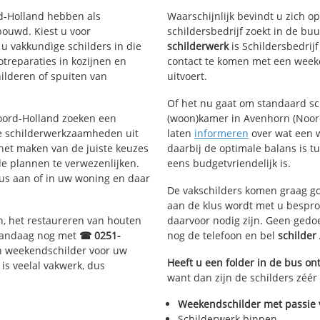
rd-Holland hebben als
Waarschijnlijk bevindt u zich 
ouwd. Kiest u voor
schildersbedrijf zoekt in de bu
 u vakkundige schilders in die
schilderwerk
is Schildersbedrij
otreparaties in kozijnen en
contact te komen met een weeke
ilderen of spuiten van
uitvoert.
Of het nu gaat om standaard s
Noord-Holland zoeken een
(woon)kamer in Avenhorn (Noord-
e schilderwerkzaamheden uit
laten
informeren
over wat een w
 het maken van de juiste keuzes
daarbij de optimale balans is t
e plannen te verwezenlijken.
eens budgetvriendelijk is.
lus aan of in uw woning en daar
De vakschilders komen graag go
aan de klus wordt met u bespro
n, het restaureren van houten
daarvoor nodig zijn. Geen gedo
 vandaag nog met
☎ 0251-
nog de telefoon en bel
schilde
n weekendschilder voor uw
Heeft u een folder in de bus o
is veelal vakwerk, dus
want dan zijn de schilders zéér
Weekendschilder met passie 
Schilderwerk binnen