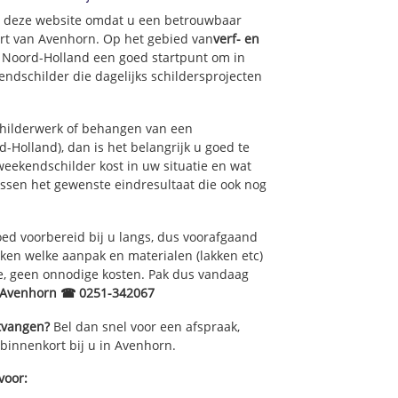
op deze website omdat u een betrouwbaar
urt van Avenhorn. Op het gebied van
verf- en
f Noord-Holland een goed startpunt om in
ndschilder die dagelijks schildersprojecten
childerwerk of behangen van een
Holland), dan is het belangrijk u goed te
eekendschilder kost in uw situatie en wat
ussen het gewenste eindresultaat die ook nog
ed voorbereid bij u langs, dus voorafgaand
ken welke aanpak en materialen (lakken etc)
e, geen onnodige kosten. Pak dus vandaag
r Avenhorn ☎ 0251-342067
ntvangen?
Bel dan snel voor een afspraak,
 binnenkort bij u in Avenhorn.
voor: