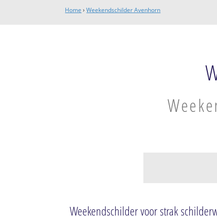
Home
›
Weekendschilder Avenhorn
W
Weeken
Avenhorn
Avenhorn
Weekendschilder voor strak schilder
Scharwoude