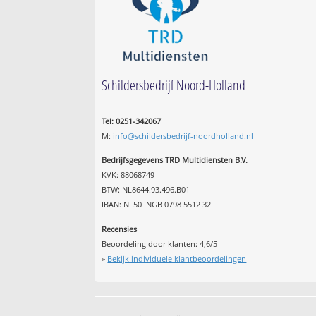
Schildersbedrijf Noord-Holland
Tel: 0251-342067
M:
info@schildersbedrijf-noordholland.nl
Bedrijfsgegevens TRD Multidiensten B.V.
KVK: 88068749
BTW: NL8644.93.496.B01
IBAN: NL50 INGB 0798 5512 32
Recensies
Beoordeling door klanten:
4,6
/
5
»
Bekijk individuele klantbeoordelingen