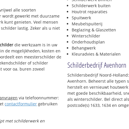
Schilderwerk buiten
rijwel alle soorten
Houtrot reparaties
. Er wordt gewerkt met duurzame
Spuitwerk
erk kunt genieten. Veel mensen
Meubelspuiterij
childer lastig. Zeker als u niet
Beglazing & Glaszetten
Winterschilder
Onderhoudsplan
childer
die werkzaam is in uw
Behangwerk
t in de mogelijkheden, kosten en
Kleuradvies & Materialen
oordeelt een meesterschilder de
Schilderbedrijf Avenhorn
ekendschilder of schilder
t voor oa. buren zoveel
Schildersbedrijf Noord-Holland
Avenhorn. Beheerst alle typen
herstelt en vernieuwt houtwerk 
met goede beschikbaarheid, snel
aanvragen
via telefoonnummer:
als winterschilder. Bel direct 
Het
contactformulier
gebruiken
postcode(s) 1633, 1634 en omge
lpt met schilderwerk en