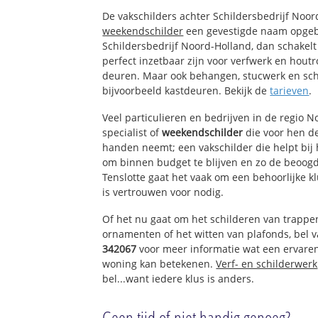
Grosthuizen
De vakschilders achter Schildersbedrijf Noo
weekendschilder
een gevestigde naam opgeb
Schildersbedrijf Noord-Holland, dan schakelt
perfect inzetbaar zijn voor verfwerk en houtr
deuren. Maar ook behangen, stucwerk en sch
bijvoorbeeld kastdeuren. Bekijk de
tarieven
.
Veel particulieren en bedrijven in de regio 
specialist of
weekendschilder
die voor hen d
handen neemt; een vakschilder die helpt bij
om binnen budget te blijven en zo de beoogd
Tenslotte gaat het vaak om een behoorlijke k
is vertrouwen voor nodig.
Of het nu gaat om het schilderen van trappe
ornamenten of het witten van plafonds, bel
342067
voor meer informatie wat een ervare
woning kan betekenen.
Verf- en schilderwerk
bel...want iedere klus is anders.
Geen tijd of niet handig genoeg?