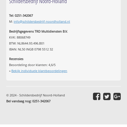
Schildersbedrijf Noord-Holland
Tel: 0251-342067
M:
info@schildersbedrijf-noordholland.nl
Bedrijfsgegevens TRD Multidiensten B.V.
KVK: 88068749
BTW: NL8644.93.496.B01
IBAN: NL50 INGB 0798 5512 32
Recensies
Beoordeling door klanten:
4,6
/
5
»
Bekijk individuele klantbeoordelingen
© 2024 - Schildersbedrijf Noord-Holland
Bel vandaag nog: 0251-342067