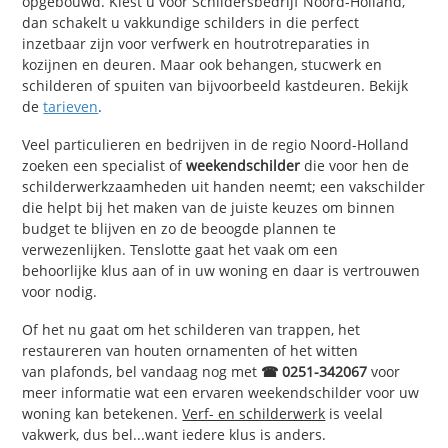
opgebouwd. Kiest u voor Schildersbedrijf Noord-Holland,
dan schakelt u vakkundige schilders in die perfect
inzetbaar zijn voor verfwerk en houtrotreparaties in
kozijnen en deuren. Maar ook behangen, stucwerk en
schilderen of spuiten van bijvoorbeeld kastdeuren. Bekijk
de
tarieven
.
Veel particulieren en bedrijven in de regio Noord-Holland
zoeken een specialist of
weekendschilder
die voor hen de
schilderwerkzaamheden uit handen neemt; een vakschilder
die helpt bij het maken van de juiste keuzes om binnen
budget te blijven en zo de beoogde plannen te
verwezenlijken. Tenslotte gaat het vaak om een
behoorlijke klus aan of in uw woning en daar is vertrouwen
voor nodig.
Of het nu gaat om het schilderen van trappen, het
restaureren van houten ornamenten of het witten
van plafonds, bel vandaag nog met
☎ 0251-342067
voor
meer informatie wat een ervaren weekendschilder voor uw
woning kan betekenen.
Verf- en schilderwerk
is veelal
vakwerk, dus bel...want iedere klus is anders.