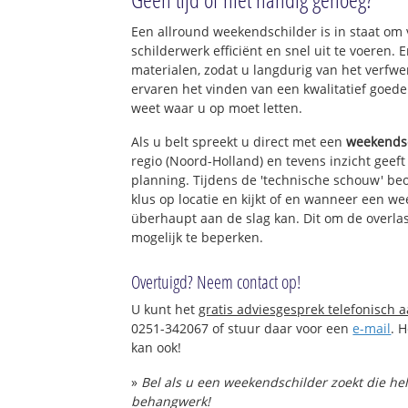
Een allround weekendschilder is in staat om v
schilderwerk efficiënt en snel uit te voeren
materialen, zodat u langdurig van het verfw
ervaren het vinden van een kwalitatief goede s
weet waar u op moet letten.
Als u belt spreekt u direct met een
weekends
regio (Noord-Holland) en tevens inzicht geef
planning. Tijdens de 'technische schouw' be
klus op locatie en kijkt of en wanneer een we
überhaupt aan de slag kan. Dit om de overlas
mogelijk te beperken.
Overtuigd? Neem contact op!
U kunt het
gratis adviesgesprek telefonisch 
0251-342067 of stuur daar voor een
e-mail
. 
kan ook!
»
Bel als u een weekendschilder zoekt die he
behangwerk!