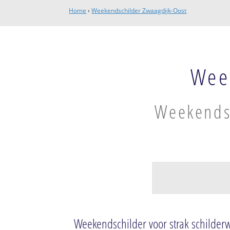
Home
›
Weekendschilder Zwaagdijk-Oost
Wee
Weekendsc
Zwaagdijk
Zwaagdijk-Oost
Weekendschilder voor strak schilder