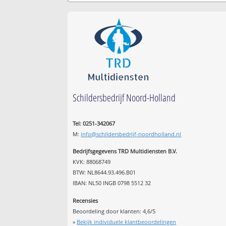
Schildersbedrijf Noord-Holland
Tel: 0251-342067
M:
info@schildersbedrijf-noordholland.nl
Bedrijfsgegevens TRD Multidiensten B.V.
KVK: 88068749
BTW: NL8644.93.496.B01
IBAN: NL50 INGB 0798 5512 32
Recensies
Beoordeling door klanten:
4,6
/
5
»
Bekijk individuele klantbeoordelingen