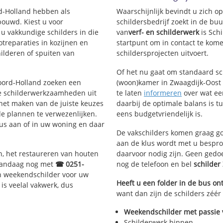
rd-Holland hebben als
Waarschijnlijk bevindt u zich 
ouwd. Kiest u voor
schildersbedrijf zoekt in de bu
 u vakkundige schilders in die
van
verf- en schilderwerk
is Sch
otreparaties in kozijnen en
startpunt om in contact te kom
ilderen of spuiten van
schildersprojecten uitvoert.
Of het nu gaat om standaard s
Noord-Holland zoeken een
(woon)kamer in Zwaagdijk-Oost (
e schilderwerkzaamheden uit
te laten
informeren
over wat ee
 het maken van de juiste keuzes
daarbij de optimale balans is t
e plannen te verwezenlijken.
eens budgetvriendelijk is.
lus aan of in uw woning en daar
De vakschilders komen graag go
aan de klus wordt met u bespro
n, het restaureren van houten
daarvoor nodig zijn. Geen gedo
 vandaag nog met
☎ 0251-
nog de telefoon en bel
schilder
n weekendschilder voor uw
Heeft u een folder in de bus o
is veelal vakwerk, dus
want dan zijn de schilders zéér
Weekendschilder met passie 
Schilderwerk binnen