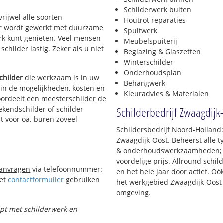
Schilderwerk buiten
rijwel alle soorten
Houtrot reparaties
. Er wordt gewerkt met duurzame
Spuitwerk
erk kunt genieten. Veel mensen
Meubelspuiterij
childer lastig. Zeker als u niet
Beglazing & Glaszetten
Winterschilder
Onderhoudsplan
childer
die werkzaam is in uw
Behangwerk
t in de mogelijkheden, kosten en
Kleuradvies & Materialen
oordeelt een meesterschilder de
Schilderbedrijf Zwaagdijk
ekendschilder of schilder
t voor oa. buren zoveel
Schildersbedrijf Noord-Holland
Zwaagdijk-Oost. Beheerst alle t
& onderhoudswerkzaamheden; h
voordelige prijs. Allround schi
aanvragen
via telefoonnummer:
en het hele jaar door actief. Oók
Het
contactformulier
gebruiken
het werkgebied Zwaagdijk-Oost 
omgeving.
lpt met schilderwerk en