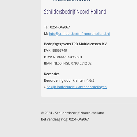
Schildersbedrijf Noord-Holland
Tel: 0251-342067
M:
info@schildersbedrijf-noordholland.nl
Bedrijfsgegevens TRD Multidiensten B.V.
KVK: 88068749
BTW: NL8644.93.496.B01
IBAN: NL50 INGB 0798 5512 32
Recensies
Beoordeling door klanten:
4,6
/
5
»
Bekijk individuele klantbeoordelingen
© 2024 - Schildersbedrijf Noord-Holland
Bel vandaag nog: 0251-342067