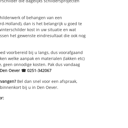
schilder die dagelijks schildersprojecten
childerwerk of behangen van een
-Holland), dan is het belangrijk u goed te
interschilder kost in uw situatie en wat
ussen het gewenste eindresultaat die ook nog
ed voorbereid bij u langs, dus voorafgaand
ken welke aanpak en materialen (lakken etc)
e, geen onnodige kosten. Pak dus vandaag
r Den Oever ☎ 0251-342067
ntvangen?
Bel dan snel voor een afspraak,
 binnenkort bij u in Den Oever.
or: