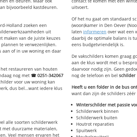
ijnen en deuren. Maar ook
contact te komen met een winter
van bijvoorbeeld kastdeuren.
uitvoert.
Of het nu gaat om standaard s
oord-Holland zoeken een
(woon)kamer in Den Oever (Noord
hilderwerkzaamheden uit
laten
informeren
over wat een w
et maken van de juiste keuzes
daarbij de optimale balans is t
 plannen te verwezenlijken.
eens budgetvriendelijk is.
us aan of in uw woning en daar
De vakschilders komen graag go
aan de klus wordt met u bespro
, het restaureren van houten
daarvoor nodig zijn. Geen gedo
vandaag nog met
☎ 0251-342067
nog de telefoon en bel
schilde
childer voor uw woning kan
Heeft u een folder in de bus o
werk, dus bel...want iedere klus
want dan zijn de schilders zéér
Winterschilder met passie vo
Schilderwerk binnen
Schilderwerk buiten
wel alle soorten schilderwerk
Houtrot reparaties
rkt met duurzame materialen,
Spuitwerk
ten. Veel mensen ervaren het
Meubelspuiterij