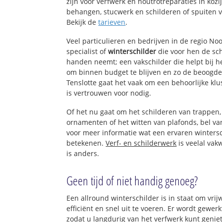
zijn voor verfwerk en houtrotreparaties in koz
behangen, stucwerk en schilderen of spuiten 
Bekijk de
tarieven
.
Veel particulieren en bedrijven in de regio N
specialist of
winterschilder
die voor hen de sc
handen neemt; een vakschilder die helpt bij h
om binnen budget te blijven en zo de beoogde
Tenslotte gaat het vaak om een behoorlijke kl
is vertrouwen voor nodig.
Of het nu gaat om het schilderen van trappen
ornamenten of het witten van plafonds, bel 
voor meer informatie wat een ervaren winters
betekenen.
Verf- en schilderwerk
is veelal vak
is anders.
Geen tijd of niet handig genoeg?
Een allround winterschilder is in staat om vrij
efficiënt en snel uit te voeren. Er wordt gewe
zodat u langdurig van het verfwerk kunt genie