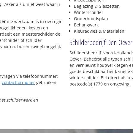
g. Zeker als u niet weet waar u
Beglazing & Glaszetten
Winterschilder
Onderhoudsplan
der
die werkzaam is in uw regio
Behangwerk
mogelijkheden, kosten en
Kleuradvies & Materialen
ordeelt een meesterschilder de
Schilderbedrijf Den Oever
erschilder of schilder
 voor oa. buren zoveel mogelijk
Schildersbedrijf Noord-Holland:
Oever. Beheerst alle typen sch
en vernieuwt houtwerk tegen een
goede beschikbaarheid, snelle se
anvragen
via telefoonnummer:
winterschilder. Bel direct als 
t
contactformulier
gebruiken
postcode(s) 1779 en omgeving.
 met schilderwerk en