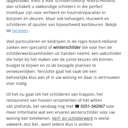
opgebouwd. Kiest u voor Schildersbedrijf Noord-Holland,
dan schakelt u vakkundige schilders in die perfect
inzetbaar zijn voor verfwerk en houtrotreparaties in
kozijnen en deuren. Maar ook behangen, stucwerk en
schilderen of spuiten van bijvoorbeeld kastdeuren. Bekijk
de
tarieven
.
Veel particulieren en bedrijven in de regio Noord-Holland
zoeken een specialist of
winterschilder
die voor hen de
schilderwerkzaamheden uit handen neemt; een vakschilder
die helpt bij het maken van de juiste keuzes om binnen
budget te blijven en zo de beoogde plannen te
verwezenlijken. Tenslotte gaat het vaak om een
behoorlijke klus aan of in uw woning en daar is vertrouwen
voor nodig.
Of het nu gaat om het schilderen van trappen, het
restaureren van houten ornamenten of het witten
van plafonds, bel vandaag nog met
☎ 0251-342067
voor
meer informatie wat een ervaren winterschilder voor uw
woning kan betekenen.
Verf- en schilderwerk
is veelal
vakwerk, dus bel...want iedere klus is anders.