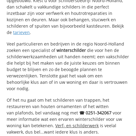
opgebouwd. Kiest u voor Schildersbedrijf Noord-Holland,
dan schakelt u vakkundige schilders in die perfect
inzetbaar zijn voor verfwerk en houtrotreparaties in
kozijnen en deuren. Maar ook behangen, stucwerk en
schilderen of spuiten van bijvoorbeeld kastdeuren. Bekijk
de
tarieven
.
Veel particulieren en bedrijven in de regio Noord-Holland
zoeken een specialist of
winterschilder
die voor hen de
schilderwerkzaamheden uit handen neemt; een vakschilder
die helpt bij het maken van de juiste keuzes om binnen
budget te blijven en zo de beoogde plannen te
verwezenlijken. Tenslotte gaat het vaak om een
behoorlijke klus aan of in uw woning en daar is vertrouwen
voor nodig.
Of het nu gaat om het schilderen van trappen, het
restaureren van houten ornamenten of het witten
van plafonds, bel vandaag nog met
☎ 0251-342067
voor
meer informatie wat een ervaren winterschilder voor uw
woning kan betekenen.
Verf- en schilderwerk
is veelal
vakwerk, dus bel...want iedere klus is anders.