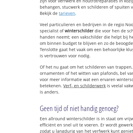
zijn voor verfwerk en houtrotreparaties in koz
behangen, stucwerk en schilderen of spuiten 
Bekijk de
tarieven
.
Veel particulieren en bedrijven in de regio N
specialist of
winterschilder
die voor hen de sc
handen neemt; een vakschilder die helpt bij h
om binnen budget te blijven en zo de beoogde
Tenslotte gaat het vaak om een behoorlijke kl
is vertrouwen voor nodig.
Of het nu gaat om het schilderen van trappen
ornamenten of het witten van plafonds, bel 
voor meer informatie wat een ervaren winters
betekenen.
Verf- en schilderwerk
is veelal vak
is anders.
Geen tijd of niet handig genoeg?
Een allround winterschilder is in staat om vrij
efficiënt en snel uit te voeren. Er wordt gewe
zodat u langdurig van het verfwerk kunt genie