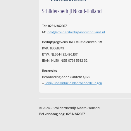
Schildersbedrijf Noord-Holland
Tel: 0251-342067
M:
info@schildersbedrijf-noordholland.nl
Bedrijfsgegevens TRD Multidiensten B.V.
KVK: 88068749
BTW: NL8644.93.496.B01
IBAN: NL50 INGB 0798 5512 32
Recensies
Beoordeling door klanten:
4,6
/
5
»
Bekijk individuele klantbeoordelingen
© 2024 - Schildersbedrijf Noord-Holland
Bel vandaag nog: 0251-342067