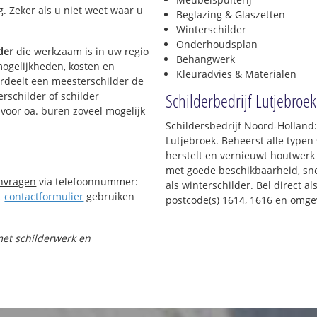
g. Zeker als u niet weet waar u
Beglazing & Glaszetten
Winterschilder
Onderhoudsplan
der
die werkzaam is in uw regio
Behangwerk
mogelijkheden, kosten en
Kleuradvies & Materialen
ordeelt een meesterschilder de
Schilderbedrijf Lutjebroek
erschilder of schilder
 voor oa. buren zoveel mogelijk
Schildersbedrijf Noord-Holland:
Lutjebroek. Beheerst alle typ
herstelt en vernieuwt houtwerk 
met goede beschikbaarheid, snel
anvragen
via telefoonnummer:
als winterschilder. Bel direct 
t
contactformulier
gebruiken
postcode(s) 1614, 1616 en omge
 met schilderwerk en