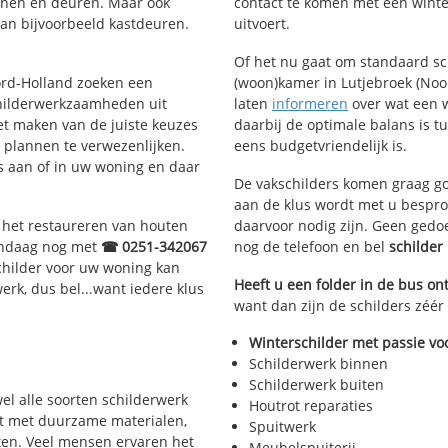
ijnen en deuren. Maar ook
contact te komen met een winter
van bijvoorbeeld kastdeuren.
uitvoert.
Of het nu gaat om standaard s
oord-Holland zoeken een
(woon)kamer in Lutjebroek (Noor
hilderwerkzaamheden uit
laten
informeren
over wat een w
et maken van de juiste keuzes
daarbij de optimale balans is t
 plannen te verwezenlijken.
eens budgetvriendelijk is.
us aan of in uw woning en daar
De vakschilders komen graag go
aan de klus wordt met u bespro
, het restaureren van houten
daarvoor nodig zijn. Geen gedo
vandaag nog met
☎ 0251-342067
nog de telefoon en bel
schilder
childer voor uw woning kan
Heeft u een folder in de bus o
werk, dus bel...want iedere klus
want dan zijn de schilders zéér 
Winterschilder met passie vo
Schilderwerk binnen
Schilderwerk buiten
wel alle soorten schilderwerk
Houtrot reparaties
rkt met duurzame materialen,
Spuitwerk
ten. Veel mensen ervaren het
Meubelspuiterij