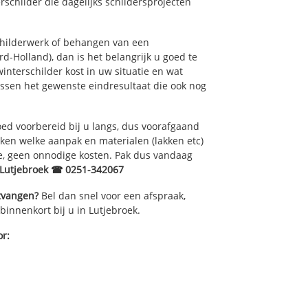
schilder die dagelijks schildersprojecten
childerwerk of behangen van een
d-Holland), dan is het belangrijk u goed te
interschilder kost in uw situatie en wat
ussen het gewenste eindresultaat die ook nog
ed voorbereid bij u langs, dus voorafgaand
ken welke aanpak en materialen (lakken etc)
e, geen onnodige kosten. Pak dus vandaag
 Lutjebroek ☎ 0251-342067
ntvangen?
Bel dan snel voor een afspraak,
binnenkort bij u in Lutjebroek.
or: