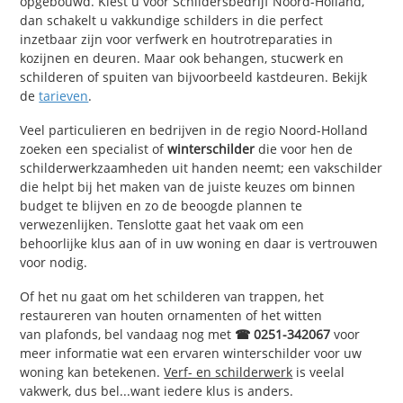
opgebouwd. Kiest u voor Schildersbedrijf Noord-Holland,
dan schakelt u vakkundige schilders in die perfect
inzetbaar zijn voor verfwerk en houtrotreparaties in
kozijnen en deuren. Maar ook behangen, stucwerk en
schilderen of spuiten van bijvoorbeeld kastdeuren. Bekijk
de
tarieven
.
Veel particulieren en bedrijven in de regio Noord-Holland
zoeken een specialist of
winterschilder
die voor hen de
schilderwerkzaamheden uit handen neemt; een vakschilder
die helpt bij het maken van de juiste keuzes om binnen
budget te blijven en zo de beoogde plannen te
verwezenlijken. Tenslotte gaat het vaak om een
behoorlijke klus aan of in uw woning en daar is vertrouwen
voor nodig.
Of het nu gaat om het schilderen van trappen, het
restaureren van houten ornamenten of het witten
van plafonds, bel vandaag nog met
☎ 0251-342067
voor
meer informatie wat een ervaren winterschilder voor uw
woning kan betekenen.
Verf- en schilderwerk
is veelal
vakwerk, dus bel...want iedere klus is anders.