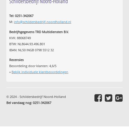
Schildersbedrijf Noord-Holland
Tel: 0251-342067
M:
info@schildersbedrijf-noordholland.nl
Bedrijfsgegevens TRD Multidiensten B.V.
KVK: 88068749
BTW: NL8644.93.496.B01
IBAN: NL50 INGB 0798 5512 32
Recensies
Beoordeling door klanten:
4,6
/
5
»
Bekijk individuele klantbeoordelingen
© 2024 - Schildersbedrijf Noord-Holland
Bel vandaag nog: 0251-342067