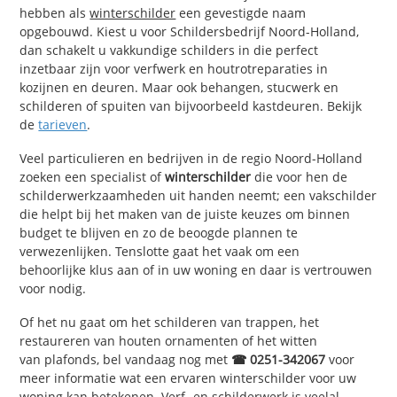
hebben als
winterschilder
een gevestigde naam
opgebouwd. Kiest u voor Schildersbedrijf Noord-Holland,
dan schakelt u vakkundige schilders in die perfect
inzetbaar zijn voor verfwerk en houtrotreparaties in
kozijnen en deuren. Maar ook behangen, stucwerk en
schilderen of spuiten van bijvoorbeeld kastdeuren. Bekijk
de
tarieven
.
Veel particulieren en bedrijven in de regio Noord-Holland
zoeken een specialist of
winterschilder
die voor hen de
schilderwerkzaamheden uit handen neemt; een vakschilder
die helpt bij het maken van de juiste keuzes om binnen
budget te blijven en zo de beoogde plannen te
verwezenlijken. Tenslotte gaat het vaak om een
behoorlijke klus aan of in uw woning en daar is vertrouwen
voor nodig.
Of het nu gaat om het schilderen van trappen, het
restaureren van houten ornamenten of het witten
van plafonds, bel vandaag nog met
☎ 0251-342067
voor
meer informatie wat een ervaren winterschilder voor uw
woning kan betekenen.
Verf- en schilderwerk
is veelal