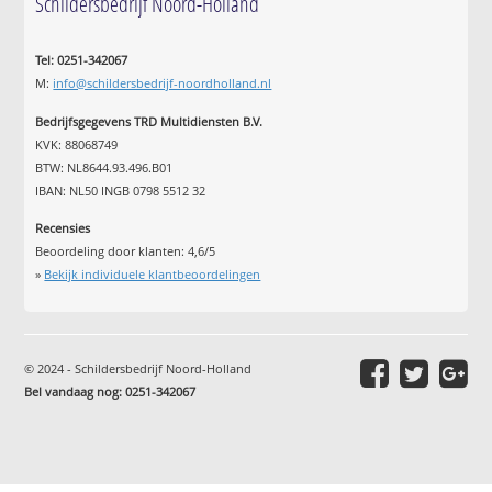
Schildersbedrijf Noord-Holland
Tel: 0251-342067
M:
info@schildersbedrijf-noordholland.nl
Bedrijfsgegevens TRD Multidiensten B.V.
KVK: 88068749
BTW: NL8644.93.496.B01
IBAN: NL50 INGB 0798 5512 32
Recensies
Beoordeling door klanten:
4,6
/
5
»
Bekijk individuele klantbeoordelingen
© 2024 - Schildersbedrijf Noord-Holland
Bel vandaag nog: 0251-342067