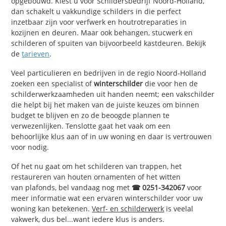
opgebouwd. Kiest u voor Schildersbedrijf Noord-Holland,
dan schakelt u vakkundige schilders in die perfect
inzetbaar zijn voor verfwerk en houtrotreparaties in
kozijnen en deuren. Maar ook behangen, stucwerk en
schilderen of spuiten van bijvoorbeeld kastdeuren. Bekijk
de
tarieven
.
Veel particulieren en bedrijven in de regio Noord-Holland
zoeken een specialist of
winterschilder
die voor hen de
schilderwerkzaamheden uit handen neemt; een vakschilder
die helpt bij het maken van de juiste keuzes om binnen
budget te blijven en zo de beoogde plannen te
verwezenlijken. Tenslotte gaat het vaak om een
behoorlijke klus aan of in uw woning en daar is vertrouwen
voor nodig.
Of het nu gaat om het schilderen van trappen, het
restaureren van houten ornamenten of het witten
van plafonds, bel vandaag nog met
☎ 0251-342067
voor
meer informatie wat een ervaren winterschilder voor uw
woning kan betekenen.
Verf- en schilderwerk
is veelal
vakwerk, dus bel...want iedere klus is anders.