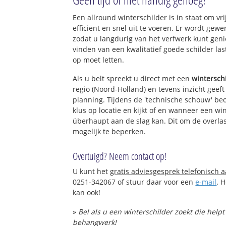
Een allround winterschilder is in staat om vr
efficiënt en snel uit te voeren. Er wordt ge
zodat u langdurig van het verfwerk kunt gen
vinden van een kwalitatief goede schilder las
op moet letten.
Als u belt spreekt u direct met een
wintersch
regio (Noord-Holland) en tevens inzicht geef
planning. Tijdens de 'technische schouw' be
klus op locatie en kijkt of en wanneer een win
überhaupt aan de slag kan. Dit om de overlas
mogelijk te beperken.
Overtuigd? Neem contact op!
U kunt het
gratis adviesgesprek telefonisch 
0251-342067 of stuur daar voor een
e-mail
. 
kan ook!
»
Bel als u een winterschilder zoekt die help
behangwerk!