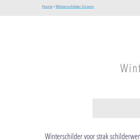
Home
›
Winterschilder Ursem
Wint
Ursem
Ursem-Centrum
Winterschilder voor strak schilderwe
Rustenburg