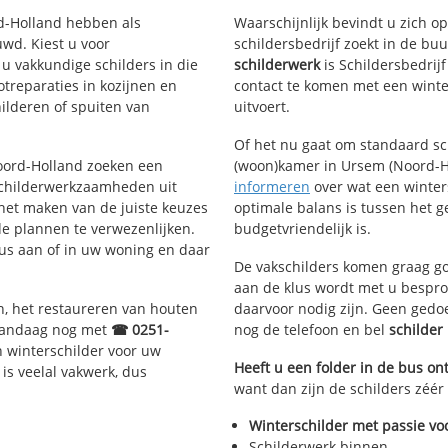
rd-Holland hebben als
Waarschijnlijk bevindt u zich 
d. Kiest u voor
schildersbedrijf zoekt in de bu
 u vakkundige schilders in die
schilderwerk
is Schildersbedrij
otreparaties in kozijnen en
contact te komen met een winter
ilderen of spuiten van
uitvoert.
Of het nu gaat om standaard s
Noord-Holland zoeken een
(woon)kamer in Ursem (Noord-Hol
schilderwerkzaamheden uit
informeren
over wat een winters
 het maken van de juiste keuzes
optimale balans is tussen het 
e plannen te verwezenlijken.
budgetvriendelijk is.
lus aan of in uw woning en daar
De vakschilders komen graag go
aan de klus wordt met u bespro
n, het restaureren van houten
daarvoor nodig zijn. Geen gedo
 vandaag nog met
☎ 0251-
nog de telefoon en bel
schilde
 winterschilder voor uw
Heeft u een folder in de bus o
is veelal vakwerk, dus
want dan zijn de schilders zéér
Winterschilder met passie vo
Schilderwerk binnen