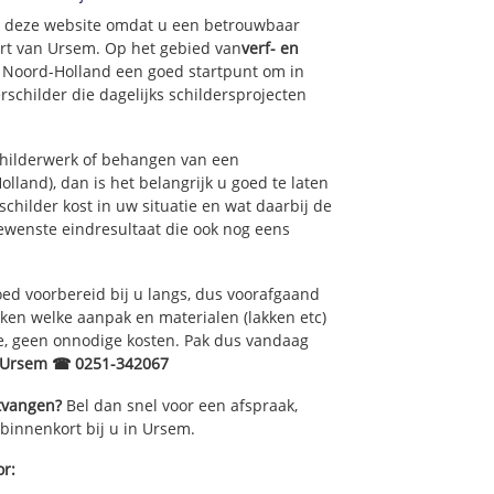
op deze website omdat u een betrouwbaar
urt van Ursem. Op het gebied van
verf- en
f Noord-Holland een goed startpunt om in
schilder die dagelijks schildersprojecten
childerwerk of behangen van een
land), dan is het belangrijk u goed te laten
childer kost in uw situatie en wat daarbij de
gewenste eindresultaat die ook nog eens
ed voorbereid bij u langs, dus voorafgaand
ken welke aanpak en materialen (lakken etc)
e, geen onnodige kosten. Pak dus vandaag
r Ursem ☎ 0251-342067
ntvangen?
Bel dan snel voor een afspraak,
 binnenkort bij u in Ursem.
or: