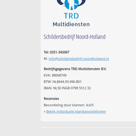
Schildersbedrijf Noord-Holland
Tel: 0251-342067
M:
info@schildersbedrijf-noordholland.nl
Bedrijfsgegevens TRD Multidiensten B.V.
KVK: 88068749
BTW: NL8644.93.496.B01
IBAN: NL50 INGB 0798 5512 32
Recensies
Beoordeling door klanten:
4,6
/
5
»
Bekijk individuele klantbeoordelingen