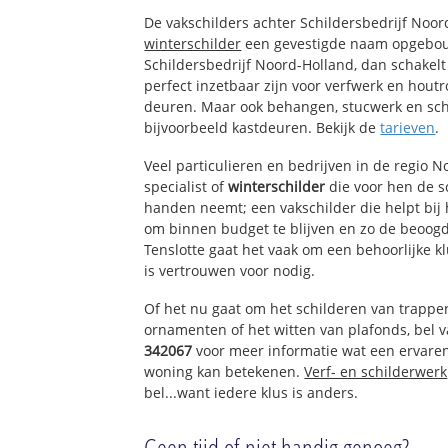
Noorddijk
De vakschilders achter Schildersbedrijf Noo
Mijzer polder
winterschilder
een gevestigde naam opgebouw
Schildersbedrijf Noord-Holland, dan schakelt
perfect inzetbaar zijn voor verfwerk en houtr
deuren. Maar ook behangen, stucwerk en sch
bijvoorbeeld kastdeuren. Bekijk de
tarieven
.
Veel particulieren en bedrijven in de regio 
specialist of
winterschilder
die voor hen de 
handen neemt; een vakschilder die helpt bij
om binnen budget te blijven en zo de beoogd
Tenslotte gaat het vaak om een behoorlijke k
is vertrouwen voor nodig.
Of het nu gaat om het schilderen van trappe
ornamenten of het witten van plafonds, bel
342067
voor meer informatie wat een ervaren
woning kan betekenen.
Verf- en schilderwerk
bel...want iedere klus is anders.
Geen tijd of niet handig genoeg?