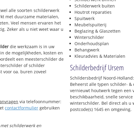
Schilderwerk buiten
ijwel alle soorten schilderwerk
Houtrot reparaties
werkt met duurzame materialen,
Spuitwerk
ieten. Veel mensen ervaren het
Meubelspuiterij
tig. Zeker als u niet weet waar u
Beglazing & Glaszetten
Winterschilder
Onderhoudsplan
ilder
die werkzaam is in uw
Behangwerk
t in de mogelijkheden, kosten en
Kleuradvies & Materialen
oordeelt een meesterschilder de
Schilderbedrijf Ursem
terschilder of schilder
t voor oa. buren zoveel
Schildersbedrijf Noord-Holland:
Beheerst alle typen schilder- 
vernieuwt houtwerk tegen een v
beschikbaarheid, snelle service 
aanvragen
via telefoonnummer:
winterschilder. Bel direct als 
Het
contactformulier
gebruiken
postcode(s) 1645 en omgeving.
t met schilderwerk en