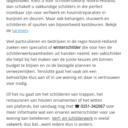
opgebouwd. Kiest u voor Schildersbedrijf Noord-Holland,
dan schakelt u vakkundige schilders in die perfect
inzetbaar zijn voor verfwerk en houtrotreparaties in
kozijnen en deuren. Maar ook behangen, stucwerk en
schilderen of spuiten van bijvoorbeeld kastdeuren. Bekijk
de
tarieven
.
Veel particulieren en bedrijven in de regio Noord-Holland
zoeken een specialist of
winterschilder
die voor hen de
schilderwerkzaamheden uit handen neemt; een vakschilder
die helpt bij het maken van de juiste keuzes om binnen
budget te blijven en zo de beoogde plannen te
verwezenlijken. Tenslotte gaat het vaak om een
behoorlijke klus aan of in uw woning en daar is vertrouwen
voor nodig.
Of het nu gaat om het schilderen van trappen, het
restaureren van houten ornamenten of het witten
van plafonds, bel vandaag nog met
☎ 0251-342067
voor
meer informatie wat een ervaren winterschilder voor uw
woning kan betekenen.
Verf- en schilderwerk
is veelal
vakwerk, dus bel...want iedere klus is anders.