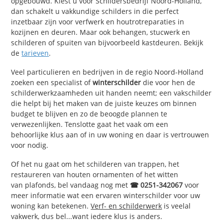
opgebouwd. Kiest u voor Schildersbedrijf Noord-Holland,
dan schakelt u vakkundige schilders in die perfect
inzetbaar zijn voor verfwerk en houtrotreparaties in
kozijnen en deuren. Maar ook behangen, stucwerk en
schilderen of spuiten van bijvoorbeeld kastdeuren. Bekijk
de
tarieven
.
Veel particulieren en bedrijven in de regio Noord-Holland
zoeken een specialist of
winterschilder
die voor hen de
schilderwerkzaamheden uit handen neemt; een vakschilder
die helpt bij het maken van de juiste keuzes om binnen
budget te blijven en zo de beoogde plannen te
verwezenlijken. Tenslotte gaat het vaak om een
behoorlijke klus aan of in uw woning en daar is vertrouwen
voor nodig.
Of het nu gaat om het schilderen van trappen, het
restaureren van houten ornamenten of het witten
van plafonds, bel vandaag nog met
☎ 0251-342067
voor
meer informatie wat een ervaren winterschilder voor uw
woning kan betekenen.
Verf- en schilderwerk
is veelal
vakwerk, dus bel...want iedere klus is anders.