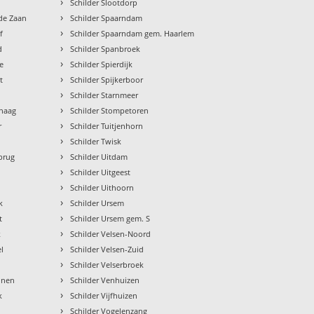
›
Schilder Slootdorp
›
 de Zaan
Schilder Spaarndam
›
f
Schilder Spaarndam gem. Haarlem
›
d
Schilder Spanbroek
›
e
Schilder Spierdijk
›
t
Schilder Spijkerboor
›
Schilder Starnmeer
›
chaag
Schilder Stompetoren
›
r
Schilder Tuitjenhorn
›
Schilder Twisk
›
brug
Schilder Uitdam
›
Schilder Uitgeest
›
Schilder Uithoorn
›
k
Schilder Ursem
›
t
Schilder Ursem gem. S
›
k
Schilder Velsen-Noord
›
el
Schilder Velsen-Zuid
›
Schilder Velserbroek
›
nnen
Schilder Venhuizen
›
k
Schilder Vijfhuizen
›
Schilder Vogelenzang