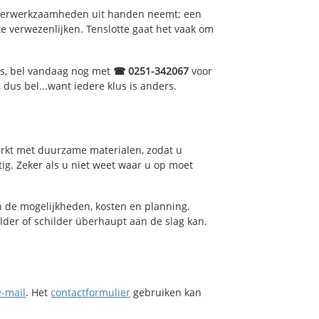
lderwerkzaamheden uit handen neemt; een
e verwezenlijken. Tenslotte gaat het vaak om
ds, bel vandaag nog met
☎ 0251-342067
voor
, dus bel...want iedere klus is anders.
ewerkt met duurzame materialen, zodat u
ig. Zeker als u niet weet waar u op moet
in de mogelijkheden, kosten en planning.
lder of schilder überhaupt aan de slag kan.
e-mail
. Het
contactformulier
gebruiken kan