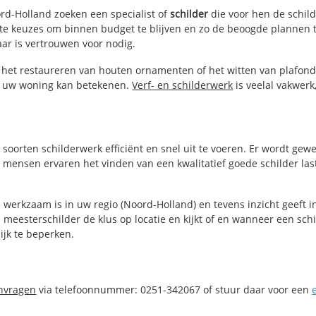
ord-Holland zoeken een specialist of
schilder
die voor hen de schi
iste keuzes om binnen budget te blijven en zo de beoogde plannen t
aar is vertrouwen voor nodig.
, het restaureren van houten ornamenten of het witten van plafon
or uw woning kan betekenen.
Verf- en schilderwerk
is veelal vakwerk
le soorten schilderwerk efficiënt en snel uit te voeren. Er wordt g
 mensen ervaren het vinden van een kwalitatief goede schilder last
 werkzaam is in uw regio (Noord-Holland) en tevens inzicht geeft 
meesterschilder de klus op locatie en kijkt of en wanneer een schi
ijk te beperken.
anvragen
via telefoonnummer: 0251-342067 of stuur daar voor een