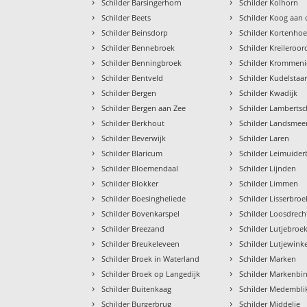
›
›
Schilder Barsingerhorn
Schilder Kolhorn
›
›
Schilder Beets
Schilder Koog aan
›
›
Schilder Beinsdorp
Schilder Kortenhoe
›
›
Schilder Bennebroek
Schilder Kreileroor
›
›
Schilder Benningbroek
Schilder Krommeni
›
›
Schilder Bentveld
Schilder Kudelstaar
›
›
Schilder Bergen
Schilder Kwadijk
›
›
Schilder Bergen aan Zee
Schilder Lamberts
›
›
Schilder Berkhout
Schilder Landsmee
›
›
Schilder Beverwijk
Schilder Laren
›
›
Schilder Blaricum
Schilder Leimuider
›
›
Schilder Bloemendaal
Schilder Lijnden
›
›
Schilder Blokker
Schilder Limmen
›
›
Schilder Boesingheliede
Schilder Lisserbroe
›
›
Schilder Bovenkarspel
Schilder Loosdrech
›
›
Schilder Breezand
Schilder Lutjebroe
›
›
Schilder Breukeleveen
Schilder Lutjewink
›
›
Schilder Broek in Waterland
Schilder Marken
›
›
Schilder Broek op Langedijk
Schilder Markenbi
›
›
Schilder Buitenkaag
Schilder Medembli
›
›
Schilder Burgerbrug
Schilder Middelie