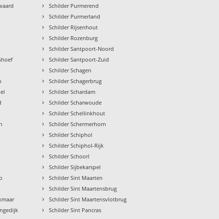
›
waard
Schilder Purmerend
›
Schilder Purmerland
›
Schilder Rijsenhout
›
k
Schilder Rozenburg
›
Schilder Santpoort-Noord
›
shoef
Schilder Santpoort-Zuid
›
Schilder Schagen
›
p
Schilder Schagerbrug
›
el
Schilder Schardam
›
d
Schilder Scharwoude
›
Schilder Schellinkhout
›
n
Schilder Schermerhorn
›
Schilder Schiphol
›
Schilder Schiphol-Rijk
›
Schilder Schoorl
›
Schilder Sijbekarspel
›
rp
Schilder Sint Maarten
›
Schilder Sint Maartensbrug
›
lkmaar
Schilder Sint Maartensvlotbrug
›
angedijk
Schilder Sint Pancras