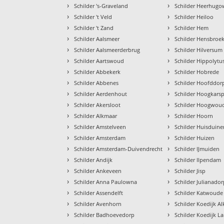
›
›
Schilder 's-Graveland
Schilder Heerhugo
›
›
Schilder 't Veld
Schilder Heiloo
›
›
Schilder 't Zand
Schilder Hem
›
›
Schilder Aalsmeer
Schilder Hensbroe
›
›
Schilder Aalsmeerderbrug
Schilder Hilversum
›
›
Schilder Aartswoud
Schilder Hippolytu
›
›
Schilder Abbekerk
Schilder Hobrede
›
›
Schilder Abbenes
Schilder Hoofddor
›
›
Schilder Aerdenhout
Schilder Hoogkarsp
›
›
Schilder Akersloot
Schilder Hoogwou
›
›
Schilder Alkmaar
Schilder Hoorn
›
›
Schilder Amstelveen
Schilder Huisduine
›
›
Schilder Amsterdam
Schilder Huizen
›
›
Schilder Amsterdam-Duivendrecht
Schilder IJmuiden
›
›
Schilder Andijk
Schilder Ilpendam
›
›
Schilder Ankeveen
Schilder Jisp
›
›
Schilder Anna Paulowna
Schilder Julianado
›
›
Schilder Assendelft
Schilder Katwoude
›
›
Schilder Avenhorn
Schilder Koedijk A
›
›
Schilder Badhoevedorp
Schilder Koedijk L