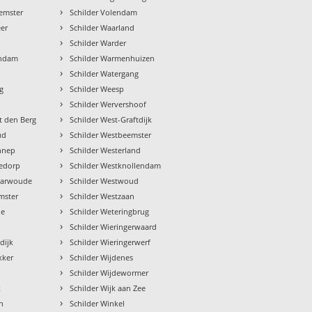
›
emster
Schilder Volendam
›
er
Schilder Waarland
›
Schilder Warder
›
endam
Schilder Warmenhuizen
›
Schilder Watergang
›
g
Schilder Weesp
›
Schilder Wervershoof
›
t den Berg
Schilder West-Graftdijk
›
ud
Schilder Westbeemster
›
nnep
Schilder Westerland
›
iedorp
Schilder Westknollendam
›
charwoude
Schilder Westwoud
›
mster
Schilder Westzaan
›
de
Schilder Weteringbrug
›
Schilder Wieringerwaard
›
dijk
Schilder Wieringerwerf
›
kker
Schilder Wijdenes
›
d
Schilder Wijdewormer
›
k
Schilder Wijk aan Zee
›
n
Schilder Winkel