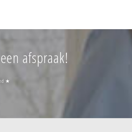
 een afspraak!
and ★